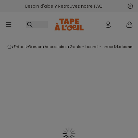
Besoin d'aide ? Retrouvez notre FAQ
Accéder au contenu
Sui
Pré
enfant
garçon
accessoires
gants - bonnet - snood
le bonnet