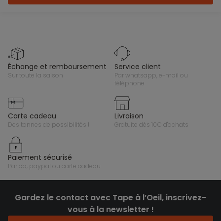
échange et remboursement
service client
sur toute la saison
par whatsapp, e-mail ou
téléphone
carte cadeau
livraison
des tonnes de possibilités !
gratuite dès 10€ d'achats
paiement sécurisé
par cb, paypal ou carte cadeau
Gardez le contact avec Tape à l’Oeil, inscrivez-
vous à la newsletter !