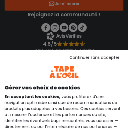
Je m'inscris
Rejoignez la communauté !
4.6/5
Basé sur 7 343 avis soumis à un contrôle
Voir l’attestation de confiance
Continuer sans accepter
Consulter les CGU
Téléchargez notre application
Découvrir notre application
Gérer vos choix de cookies
En acceptant les cookies,
vous profiterez d’une
navigation optimisée ainsi que de recommandations de
qui sommes-nous ?
produits plus adaptées à vos besoins. Ces cookies servent
à : mesurer l’audience et les performances du site,
besoin d'aide ?
identifier les éventuels bugs rencontrés, vous adresser —
directement ou par l’intermédiaire de nos
partenaires
—