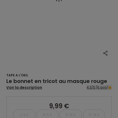
TAPE A L'OEIL
Le bonnet en tricot au masque rouge
Voir la description
4.3/5 (6 avis)
9,99 €
2-3 A
4-6 A
8-10 A
12-14 A