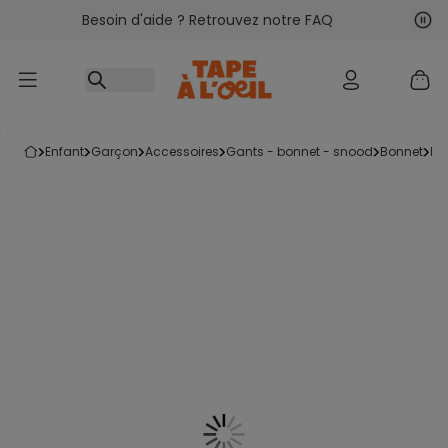
Besoin d'aide ? Retrouvez notre FAQ
Accéder au contenu
Sui
Pré
enfant
garçon
accessoires
gants - bonnet - snood
bonnet
l