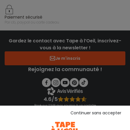
paiement sécurisé
par cb, paypal ou carte cadeau
Gardez le contact avec Tape à l’Oeil, inscrivez-
vous à la newsletter !
Je m'inscris
Rejoignez la communauté !
4.6/5
Basé sur 7 346 avis soumis à un contrôle
Voir l’attestation de confiance
Continuer sans accepter
Consulter les CGU
Téléchargez notre application