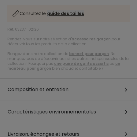
Consultez le
guide des tailles
Ref. 63237_02126
Rendez-vous sur notre sélection d'
accessoires garçon
pour
découvrir tous les produits de la collection.
Plongez dans notre collection de
bonnet pour garçon
. Ne
manquez pas de découvrir aussi les autres indispensables de la
collection ! Pourquoi pas
une paire de gants assortis
ou
un
manteau pour garçon
bien chaud et confortable ?
Composition et entretien
Caractéristiques environnementales
Livraison, échanges et retours