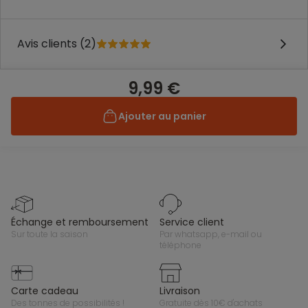
Avis clients (2)
9,99 €
Ajouter au panier
échange et remboursement
service client
sur toute la saison
par whatsapp, e-mail ou
téléphone
carte cadeau
livraison
des tonnes de possibilités !
gratuite dès 10€ d'achats