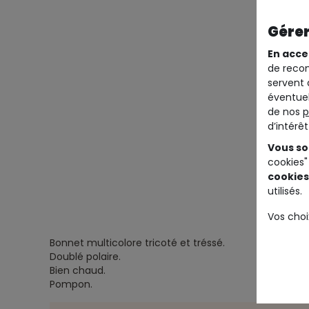
Gérer
En acce
de recom
servent 
éventuel
de nos
p
d’intérê
Vous so
cookies"
cookies
utilisés.
Vos choi
Bonnet multicolore tricoté et tréssé.
Doublé polaire.
Bien chaud.
Pompon.