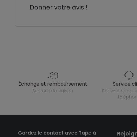
Donner votre avis !
échange et remboursement
service cl
sur toute la saison
par whatsapp, e-mail ou
télépho
Gardez le contact avec Tape à
Rejoig