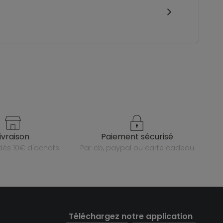
livraison
paiement sécurisé
e dès 10€ d'achats
par cb, paypal ou carte cadeau
Téléchargez notre application