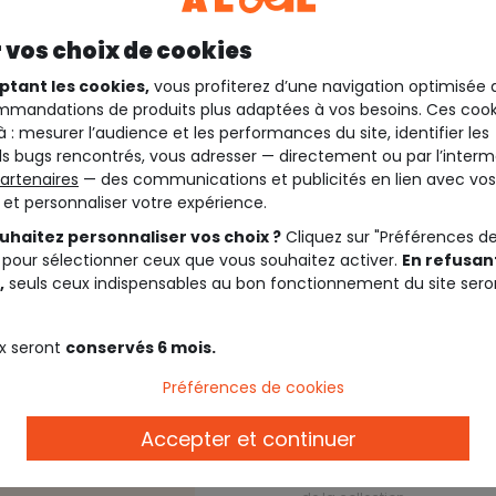
 vos choix de cookies
ptant les cookies,
vous profiterez d’une navigation optimisée 
mandations de produits plus adaptées à vos besoins. Ces cook
à : mesurer l’audience et les performances du site, identifier les
s bugs rencontrés, vous adresser — directement ou par l’interm
artenaires
— des communications et publicités en lien avec vos
t et personnaliser votre expérience.
uhaitez personnaliser vos choix ?
Cliquez sur "Préférences d
 pour sélectionner ceux que vous souhaitez activer.
En refusant
,
seuls ceux indispensables au bon fonctionnement du site sero
Description
x seront
conservés 6 mois.
Préférences de cookies
Consultez le
guide 
Accepter et continuer
Ref. 94230_02126
Rendez-vous sur notre sélect