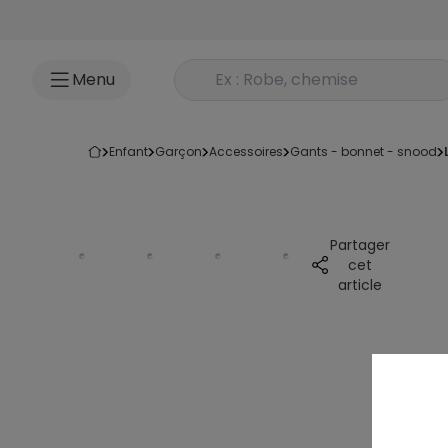
Accéder au contenu
Rechercher un produit
Menu
enfant
garçon
accessoires
gants - bonnet - snood
Partager
cet
article