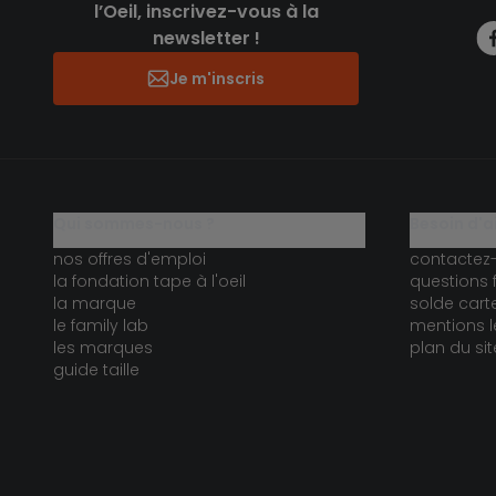
l’Oeil, inscrivez-vous à la
newsletter !
Je m'inscris
qui sommes-nous ?
besoin d'a
nos offres d'emploi
contactez
la fondation tape à l'oeil
questions 
la marque
solde car
le family lab
mentions l
les marques
plan du sit
guide taille