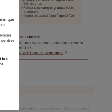
10€ d'achat
Retour & échanges gratuits toute
la saison
Vendu et expédié par Tape à l'Oeil
ainsi que
ies
édiaire
CLUB FIDÉLITÉ
 centres
5% de tous vos achats crédités sur votre
cagnotte !
Découvrir tous les avantages
e
 les
nt
des tailles
ion d'
accessoires garçon
pour découvrir tous les produits