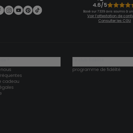
4.6/5
Basé sur 7 339 avis soumis à un
Voir l’attestation de con
Consulter les CGU
ide ?
le club fidélité
-nous
programme de fidélité
fréquentes
te cadeau
égales
e