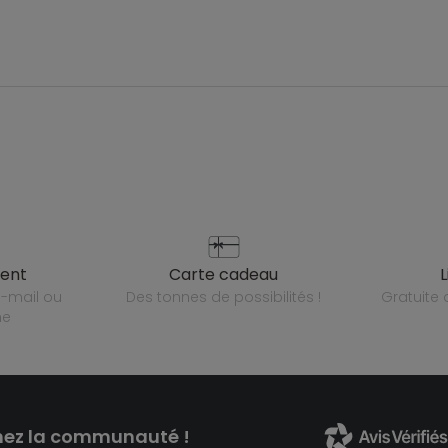
ient
carte cadeau
des tonnes de possibilités !
gratuit
ne
nez la communauté !