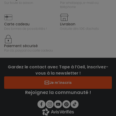
sur toute la saison
par whatsapp, e-mail ou
téléphone
carte cadeau
livraison
des tonnes de possibilités !
gratuite dès 10€ d'achats
paiement sécurisé
par cb, paypal ou carte cadeau
Gardez le contact avec Tape à l’Oeil, inscrivez-
vous à la newsletter !
Je m'inscris
Rejoignez la communauté !