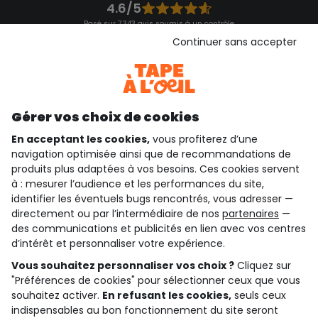
4.6/5
Basé sur 7 343 avis soumis à un contrôle
Voir l’attestation de confiance
Continuer sans accepter
Consulter les CGU
Téléchargez notre application
Découvrir notre application
Gérer vos choix de cookies
En acceptant les cookies,
vous profiterez d’une
navigation optimisée ainsi que de recommandations de
qui sommes-nous ?
produits plus adaptées à vos besoins. Ces cookies servent
à : mesurer l’audience et les performances du site,
besoin d'aide ?
identifier les éventuels bugs rencontrés, vous adresser —
directement ou par l’intermédiaire de nos
partenaires
—
le club fidélité
des communications et publicités en lien avec vos centres
d’intérêt et personnaliser votre expérience.
notre catalogue
Vous souhaitez personnaliser vos choix ?
Cliquez sur
"Préférences de cookies" pour sélectionner ceux que vous
souhaitez activer.
En refusant les cookies,
seuls ceux
indispensables au bon fonctionnement du site seront
Conditions générales de ventes et d'utilisation