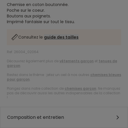
Chemise en coton boutonnée.
Poche sur le coeur.
Boutons aux poignets.
Imprimé fantaisie sur tout le tissu.
Consultez le
guide des tailles
Ref. 26004_02064
Découvrez également plus de
vêtements garçon
et
tenues de
garçon
.
Restez dans le thème : jetez un oeil à nos autres
chemises bleues
pour garçon
.
Plongez dans notre collection de
chemises garçon
. Ne manquez
pas de découvrir aussi les autres indispensables de la collection
!
Composition et entretien