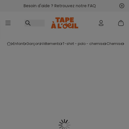
Besoin d'aide ? Retrouvez notre FAQ
Accéder au contenu
Sui
Pré
enfant
garçon
vêtements
t-shirt - polo - chemise
chemise
l