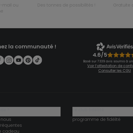
des tonnes de possibilités !
gratuit
ne
nez la communauté !
4.6/5
Basé sur 7 339 avis soumis à un
Voir l’attestation de con
Consulter les CGU
ide ?
le club fidélité
-nous
programme de fidélité
fréquentes
te cadeau