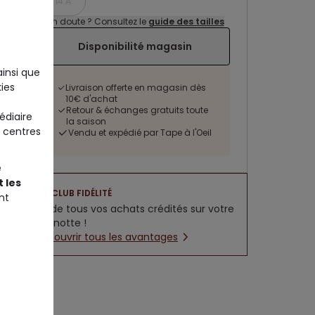
14 A
Un doute ? Consultez le
guide des tailles
Disponibilité magasin
ainsi que
ies
Livraison offerte en magasin dès
10€ d'achat
Retour & échanges gratuits toute
édiaire
la saison
 centres
Vendu et expédié par Tape à l'Oeil
e
 les
CLUB FIDÉLITÉ
nt
5% de tous vos achats crédités sur votre
cagnotte !
Découvrir tous les avantages