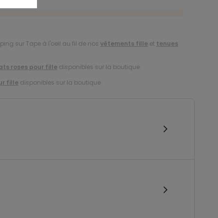
ing sur Tape à l'oeil au fil de nos
vêtements fille
et
tenues
ats roses pour fille
disponibles sur la boutique.
r fille
disponibles sur la boutique.