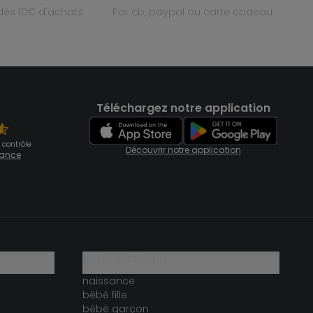
e dès 10€ d'achats
par cb, paypal ou carte cadeau
Téléchargez notre application
 contrôle
Découvrir notre application
fiance
notre catalogue
naissance
bébé fille
bébé garçon