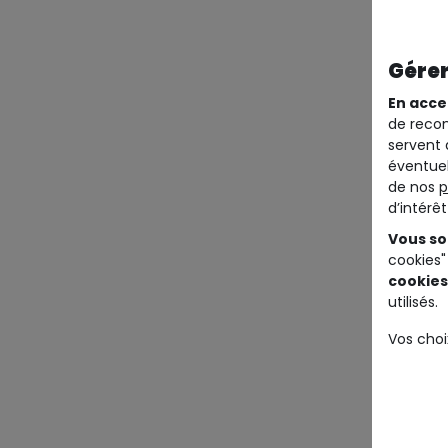
Gérer
En acce
de recom
servent 
éventuel
de nos
p
d’intérê
Vous so
cookies"
cookies
utilisés.
Vos choi