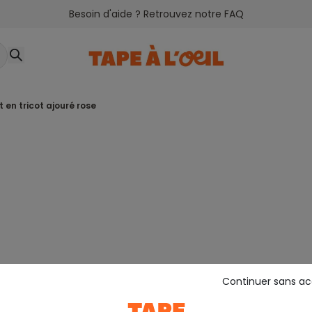
Besoin d'aide ? Retrouvez notre FAQ
et en tricot ajouré rose
Continuer sans a