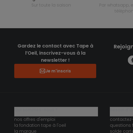
sur toute la saison
par whatsapp, e-mail ou
télépho
Gardez le contact avec Tape à
Rejoig
l’Oeil, inscrivez-vous à la
newsletter !
Je m'inscris
qui sommes-nous ?
besoin d'a
nos offres d'emploi
contactez
la fondation tape à l'oeil
questions 
la marque
solde car