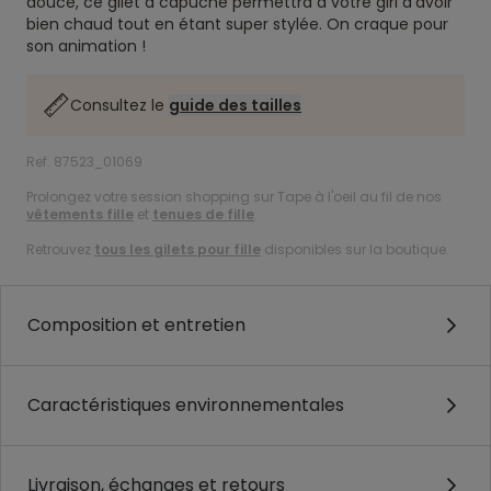
douce, ce gilet à capuche permettra à votre girl d’avoir
bien chaud tout en étant super stylée. On craque pour
son animation !
Consultez le
guide des tailles
Ref. 87523_01069
Prolongez votre session shopping sur Tape à l'oeil au fil de nos
vêtements fille
et
tenues de fille
.
Retrouvez
tous les gilets pour fille
disponibles sur la boutique.
Composition et entretien
Caractéristiques environnementales
Livraison, échanges et retours