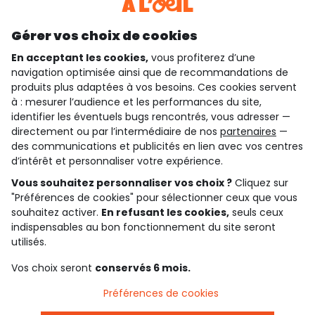
Découvrir notre application
Gérer vos choix de cookies
En acceptant les cookies,
vous profiterez d’une
navigation optimisée ainsi que de recommandations de
qui sommes-nous ?
produits plus adaptées à vos besoins. Ces cookies servent
à : mesurer l’audience et les performances du site,
besoin d'aide ?
identifier les éventuels bugs rencontrés, vous adresser —
directement ou par l’intermédiaire de nos
partenaires
—
le club fidélité
des communications et publicités en lien avec vos centres
d’intérêt et personnaliser votre expérience.
notre catalogue
Vous souhaitez personnaliser vos choix ?
Cliquez sur
"Préférences de cookies" pour sélectionner ceux que vous
souhaitez activer.
En refusant les cookies,
seuls ceux
indispensables au bon fonctionnement du site seront
Conditions générales de ventes et d'utilisation
Conditions d’utilisation des réseaux sociaux
utilisés.
Politique de confidentialité
*Conditions des offres
Vos choix seront
conservés 6 mois.
Cookies et données personnelles
Accessibilité : partiellement conforme
Préférences de cookies
Paramètres des cookies