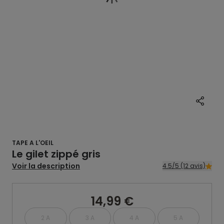
TAPE A L'OEIL
Le gilet zippé gris
Voir la description
4.5/5 (12 avis)
14,99 €
2 A
3 A
4 A
5 A