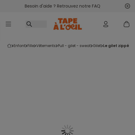
Besoin d'aide ? Retrouvez notre FAQ
Accéder au contenu
Sui
Pré
enfant
fille
vêtements
pull - gilet - sweat
gilet
le gilet zippé gr