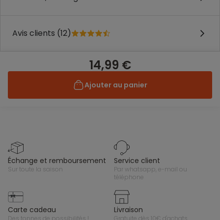
Avis clients (12)
14,99 €
Ajouter au panier
échange et remboursement
service client
sur toute la saison
par whatsapp, e-mail ou
téléphone
carte cadeau
livraison
des tonnes de possibilités !
gratuite dès 10€ d'achats