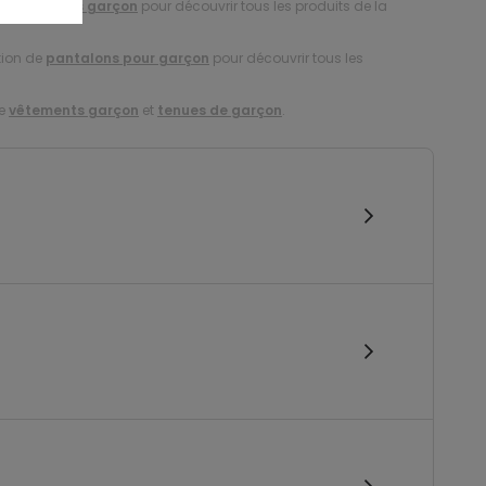
tion de
jeans garçon
pour découvrir tous les produits de la
tion de
pantalons pour garçon
pour découvrir tous les
de
vêtements garçon
et
tenues de garçon
.