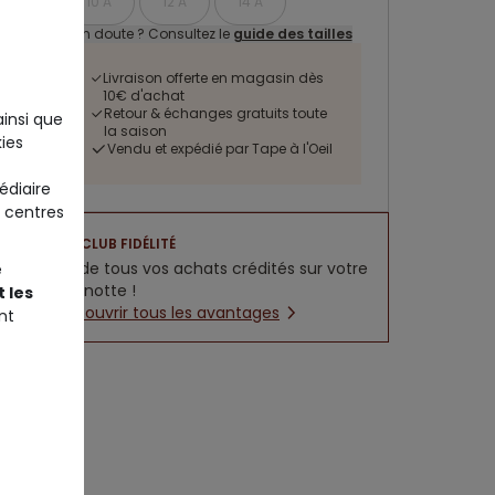
10 A
12 A
14 A
Un doute ? Consultez le
guide des tailles
Livraison offerte en magasin dès
10€ d'achat
Retour & échanges gratuits toute
ainsi que
la saison
ies
Vendu et expédié par Tape à l'Oeil
édiaire
 centres
CLUB FIDÉLITÉ
5% de tous vos achats crédités sur votre
e
cagnotte !
 les
Découvrir tous les avantages
nt