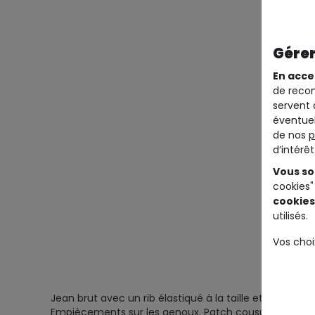
Gérer
En acce
de recom
servent 
éventuel
de nos
p
d’intérê
Vous so
cookies"
cookies
utilisés.
Vos choi
Jean brut avec un rib élastiqué à la taille et aux chevil
Empiècements sur les genoux.
Patch cousu sur la ja