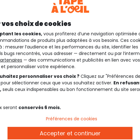
 vos choix de cookies
ptant les cookies,
vous profiterez d’une navigation optimisée 
mandations de produits plus adaptées à vos besoins. Ces cook
à : mesurer l’audience et les performances du site, identifier les
s bugs rencontrés, vous adresser — directement ou par l’interm
artenaires
— des communications et publicités en lien avec vos
t et personnaliser votre expérience.
uhaitez personnaliser vos choix ?
Cliquez sur "Préférences d
 pour sélectionner ceux que vous souhaitez activer.
En refusant
,
seuls ceux indispensables au bon fonctionnement du site sero
x seront
conservés 6 mois.
Description
Préférences de cookies
Ref. 91093_01983
Accepter et continuer
les.
Effet usé et délavé.
mbe.