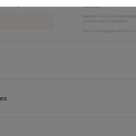
Rendez-vous sur notre sélec
t taille ajustable.
collection.
Rendez-vous sur notre sélec
produits de la collection.
Découvrez également plus 
les