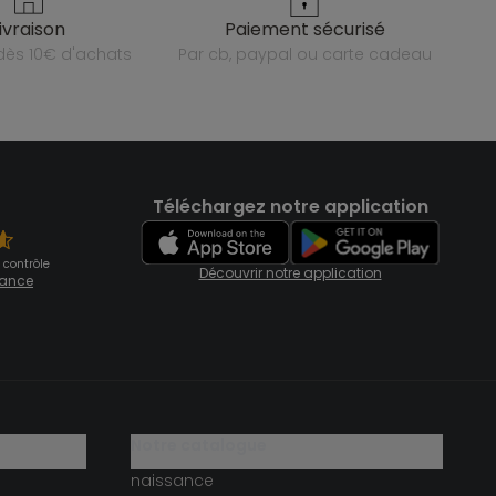
livraison
paiement sécurisé
e dès 10€ d'achats
par cb, paypal ou carte cadeau
Téléchargez notre application
 contrôle
Découvrir notre application
fiance
notre catalogue
naissance