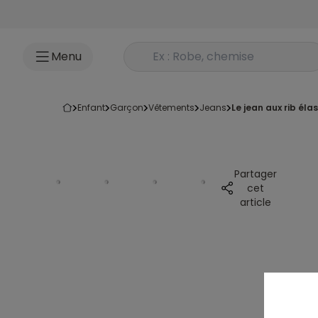
Accéder au contenu
Rechercher un produit
Menu
enfant
garçon
vêtements
jeans
le jean aux rib éla
Partager
cet
article