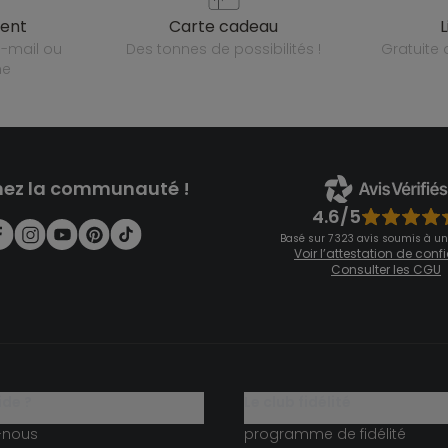
ient
carte cadeau
des tonnes de possibilités !
gratuit
ne
nez la communauté !
4.6/5
Basé sur 7 323 avis soumis à un
Voir l’attestation de con
Consulter les CGU
ide ?
le club fidélité
-nous
programme de fidélité