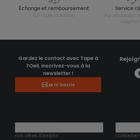
échange et remboursement
service cl
sur toute la saison
par whatsapp, e-mail ou
télépho
Gardez le contact avec Tape à
Rejoig
l’Oeil, inscrivez-vous à la
newsletter !
Je m'inscris
qui sommes-nous ?
besoin d'a
nos offres d'emploi
contactez