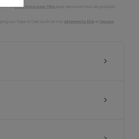
ction de
pantalons pour fille
pour découvrir tous les produits
ing sur Tape à l'oeil au fil de nos
vêtements fille
et
tenues