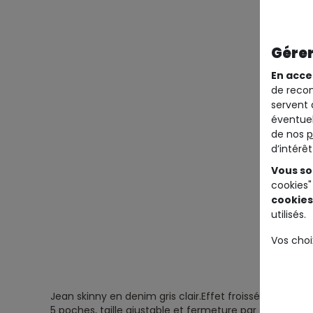
Gérer
En acce
de recom
servent 
éventuel
de nos
p
d’intérê
Vous so
cookies"
cookies
utilisés.
Vos choi
Jean skinny en denim gris clair.
Effet froissé et délavé.
5 poches, taille ajustable et fermeture par zip et bout