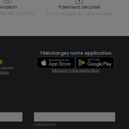
livraison
paiement sécurisé
e dès 10€ d'achats
par cb, paypal ou carte cadeau
Téléchargez notre application
 contrôle
Découvrir notre application
fiance
notre catalogue
naissance