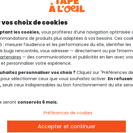
 vos choix de cookies
ptant les cookies,
vous profiterez d’une navigation optimisée 
mandations de produits plus adaptées à vos besoins. Ces cook
à : mesurer l’audience et les performances du site, identifier les
s bugs rencontrés, vous adresser — directement ou par l’interm
artenaires
— des communications et publicités en lien avec vos
t et personnaliser votre expérience.
uhaitez personnaliser vos choix ?
Cliquez sur "Préférences d
 pour sélectionner ceux que vous souhaitez activer.
En refusant
,
seuls ceux indispensables au bon fonctionnement du site sero
x seront
conservés 6 mois.
Description
Préférences de cookies
Rendez-vous sur notre colle
Accepter et continuer
collection.
on pression.