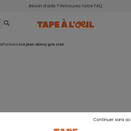
Besoin d'aide ? Retrouvez notre FAQ
t
pantalon
le jean skinny gris clair
Continuer sans a