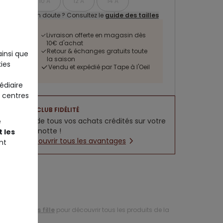
10 A
12 A
14 A
Un doute ? Consultez le
guide des tailles
Livraison offerte en magasin dès
10€ d'achat
Retour & échanges gratuits toute
ainsi que
la saison
ies
Vendu et expédié par Tape à l'Oeil
édiaire
 centres
CLUB FIDÉLITÉ
5% de tous vos achats crédités sur votre
e
cagnotte !
 les
Découvrir tous les avantages
nt
ction de
jeans fille
pour découvrir tous les produits de la