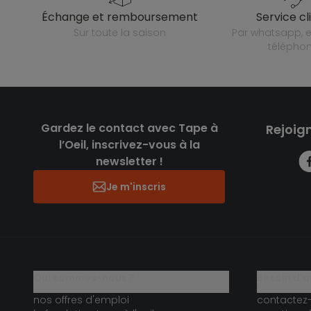
échange et remboursement
service cl
sur toute la saison
par whatsapp, e-mail ou
télépho
Gardez le contact avec Tape à
Rejoig
l’Oeil, inscrivez-vous à la
newsletter !
Je m'inscris
qui sommes-nous ?
besoin d'a
nos offres d'emploi
contactez