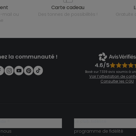
ient
carte cadeau
des tonnes de possibilités !
gratuit
ne
nez la communauté !
4.6/5
Basé sur 7 339 avis soumis à un
Voir l’attestation de con
Consulter les CGU
ide ?
le club fidélité
-nous
programme de fidélité