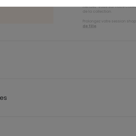
Rendez-vous sur notre colle
de la collection.
Prolongez votre session shopp
de fille
.
les