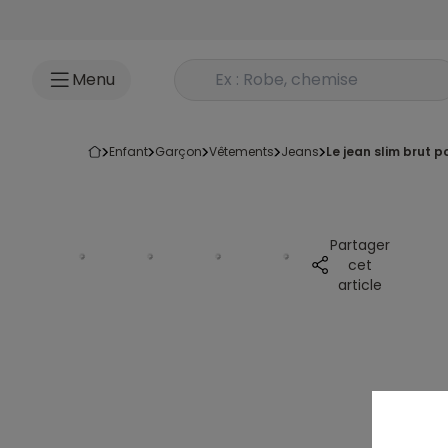
Accéder au contenu
Rechercher un produit
Menu
enfant
garçon
vêtements
jeans
le jean slim brut 
Partager
cet
article