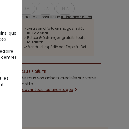
10 A
12 A
14 A
Un doute ? Consultez le
guide des tailles
Livraison offerte en magasin dès
ainsi que
10€ d'achat
Retour & échanges gratuits toute
ies
la saison
Vendu et expédié par Tape à l'Oeil
édiaire
 centres
CLUB FIDÉLITÉ
e
5% de tous vos achats crédités sur votre
 les
cagnotte !
nt
Découvrir tous les avantages