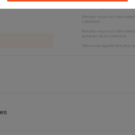
Ref. 93409_01984
Rendez-vous sur notre sélec
collection.
Rendez-vous sur notre sélec
produits de la collection.
Découvrez également plus 
les