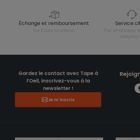
échange et remboursement
service cl
sur toute la saison
par whatsapp, e-mail ou
télépho
Gardez le contact avec Tape à
Rejoig
l’Oeil, inscrivez-vous à la
newsletter !
Je m'inscris