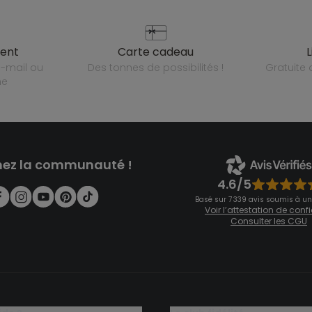
ient
carte cadeau
des tonnes de possibilités !
gratuit
ne
nez la communauté !
4.6/5
Basé sur 7 339 avis soumis à un
Voir l’attestation de con
Consulter les CGU