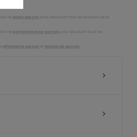
tion de
jeans garçon
pour découvrir tous les produits de la
tion de
pantalons pour garçon
pour découvrir tous les
de
vêtements garçon
et
tenues de garçon
.