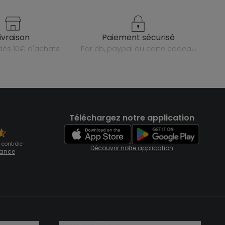
livraison
paiement sécurisé
e dès 10€ d'achats
par cb, paypal ou carte cadeau
Téléchargez notre application
 contrôle
Découvrir notre application
fiance