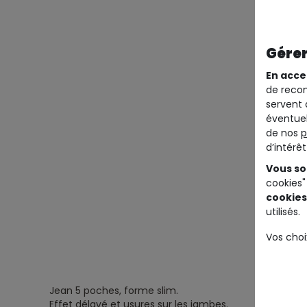
Gérer
En acce
de recom
servent 
éventuel
de nos
p
d’intérê
Vous so
cookies"
cookies
utilisés.
Vos choi
Jean 5 poches, forme slim.
Effet délavé et usures sur les jambes.