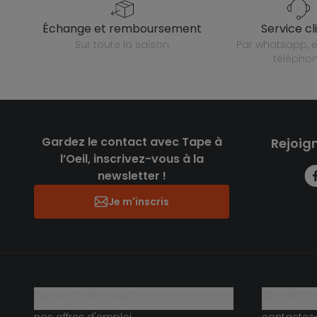
échange et remboursement
service cl
sur toute la saison
par whatsapp, e-mail ou
télépho
Gardez le contact avec Tape à
Rejoig
l’Oeil, inscrivez-vous à la
newsletter !
Je m'inscris
qui sommes-nous ?
besoin d'a