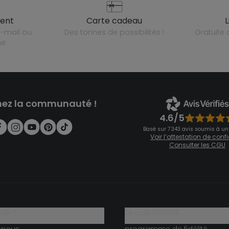
ient
carte cadeau
des tonnes de possibilités !
gratuit
ne
nez la communauté !
4.6/5
Basé sur 7 343 avis soumis à un
Voir l’attestation de con
Consulter les CGU
ide ?
le club fidélité