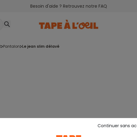
Besoin d'aide ? Retrouvez notre FAQ
t
pantalon
le jean slim délavé
Continuer sans a