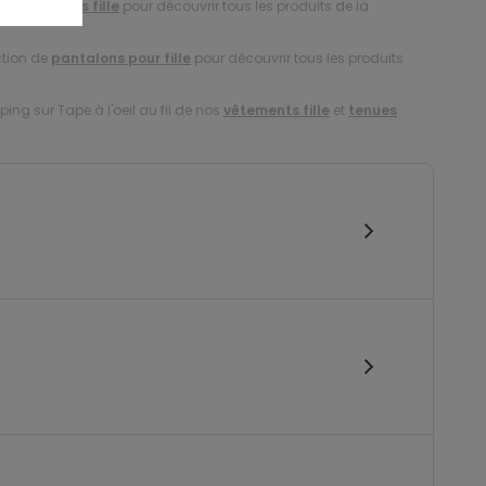
ction de
jeans fille
pour découvrir tous les produits de la
ction de
pantalons pour fille
pour découvrir tous les produits
ing sur Tape à l'oeil au fil de nos
vêtements fille
et
tenues