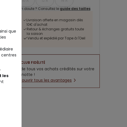
10 A
12 A
14 A
Un doute ? Consultez le
guide des tailles
Livraison offerte en magasin dès
10€ d'achat
Retour & échanges gratuits toute
ainsi que
la saison
ies
Vendu et expédié par Tape à l'Oeil
édiaire
 centres
CLUB FIDÉLITÉ
5% de tous vos achats crédités sur votre
e
cagnotte !
 les
Découvrir tous les avantages
nt