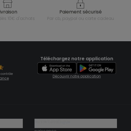
livraison
paiement sécurisé
e dès 10€ d'achats
par cb, paypal ou carte cadeau
Téléchargez notre application
 contrôle
Découvrir notre application
fiance
notre catalogue