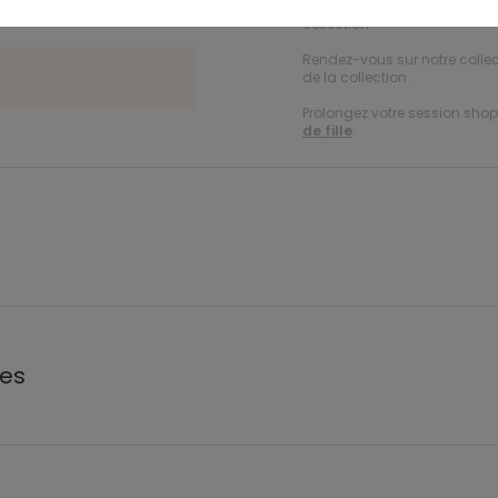
Rendez-vous sur notre colle
collection.
Rendez-vous sur notre colle
de la collection.
Prolongez votre session shopp
de fille
.
les