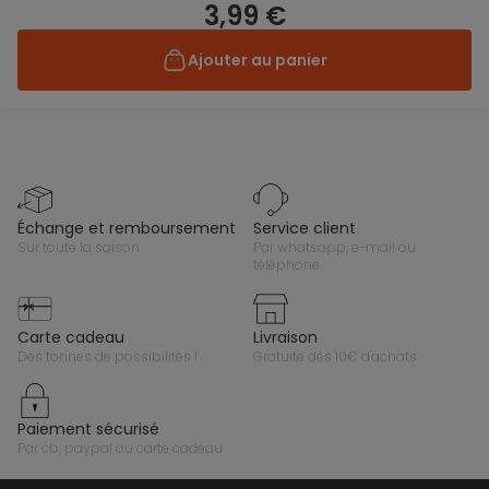
3,99 €
Ajouter au panier
échange et remboursement
service client
sur toute la saison
par whatsapp, e-mail ou
téléphone
carte cadeau
livraison
des tonnes de possibilités !
gratuite dès 10€ d'achats
paiement sécurisé
par cb, paypal ou carte cadeau