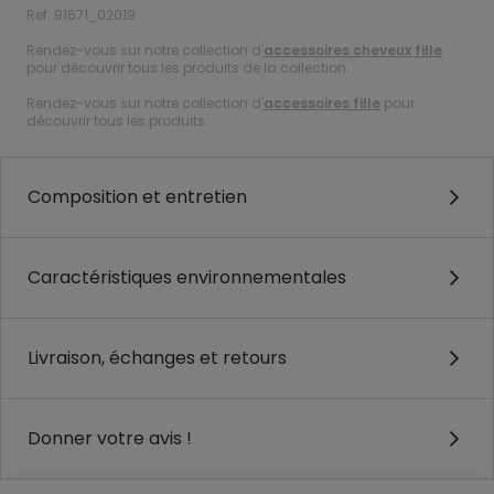
Ref. 91671_02019
Rendez-vous sur notre collection d'
accessoires cheveux fille
pour découvrir tous les produits de la collection.
Rendez-vous sur notre collection d'
accessoires fille
pour
découvrir tous les produits.
Composition et entretien
Caractéristiques environnementales
Livraison, échanges et retours
Donner votre avis !