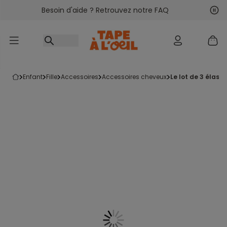
Besoin d'aide ? Retrouvez notre FAQ
Accéder au contenu
Sui
Pré
enfant
fille
accessoires
accessoires cheveux
le lot de 3 élast