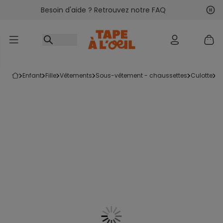
Besoin d'aide ? Retrouvez notre FAQ
Accéder au contenu
Sui
Pré
enfant
fille
vêtements
sous-vêtement - chaussettes
culotte
l