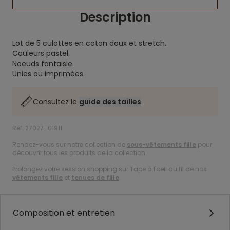
Description
Lot de 5 culottes en coton doux et stretch.
Couleurs pastel.
Noeuds fantaisie.
Unies ou imprimées.
Consultez le
guide des tailles
Ref. 27027_01911
Rendez-vous sur notre collection de
sous-vêtements fille
pour
découvrir tous les produits de la collection.
Prolongez votre session shopping sur Tape à l'oeil au fil de nos
vêtements fille
et
tenues de fille
.
Composition et entretien