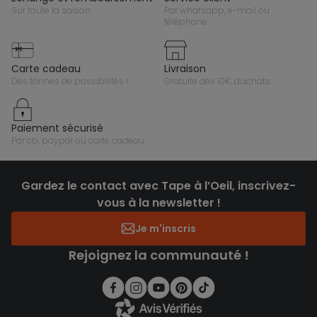
sur toute la saison
par whatsapp, e-mail ou
téléphone
carte cadeau
livraison
des tonnes de possibilités !
gratuite dès 10€ d'achats
paiement sécurisé
par cb, paypal ou carte cadeau
Gardez le contact avec Tape à l’Oeil, inscrivez-
vous à la newsletter !
Je m'inscris
Rejoignez la communauté !