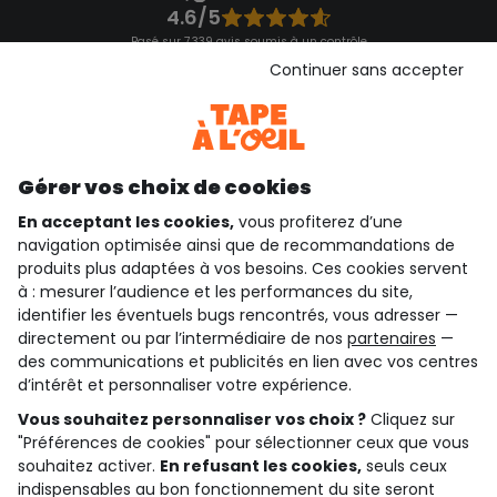
4.6/5
Basé sur 7 339 avis soumis à un contrôle
Voir l’attestation de confiance
Continuer sans accepter
Consulter les CGU
Téléchargez notre application
Découvrir notre application
Gérer vos choix de cookies
En acceptant les cookies,
vous profiterez d’une
navigation optimisée ainsi que de recommandations de
qui sommes-nous ?
produits plus adaptées à vos besoins. Ces cookies servent
à : mesurer l’audience et les performances du site,
besoin d'aide ?
identifier les éventuels bugs rencontrés, vous adresser —
directement ou par l’intermédiaire de nos
partenaires
—
le club fidélité
des communications et publicités en lien avec vos centres
d’intérêt et personnaliser votre expérience.
notre catalogue
Vous souhaitez personnaliser vos choix ?
Cliquez sur
"Préférences de cookies" pour sélectionner ceux que vous
souhaitez activer.
En refusant les cookies,
seuls ceux
indispensables au bon fonctionnement du site seront
Conditions générales de ventes et d'utilisation