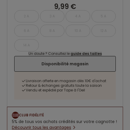
9,99 €
2 A
3 A
4 A
5 A
6 A
8 A
10 A
12 A
14 A
Un doute ? Consultez le
guide des tailles
Disponibilité magasin
Livraison offerte en magasin dès 10€ d'achat
Retour & échanges gratuits toute la saison
Vendu et expédié par Tape à l'Oeil
CLUB FIDÉLITÉ
5% de tous vos achats crédités sur votre cagnotte !
Découvrir tous les avantages