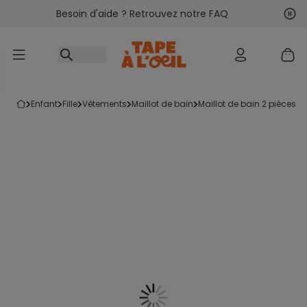
Besoin d'aide ? Retrouvez notre FAQ
Accéder au contenu
Sui
Pré
enfant
fille
vêtements
maillot de bain
maillot de bain 2 pièces