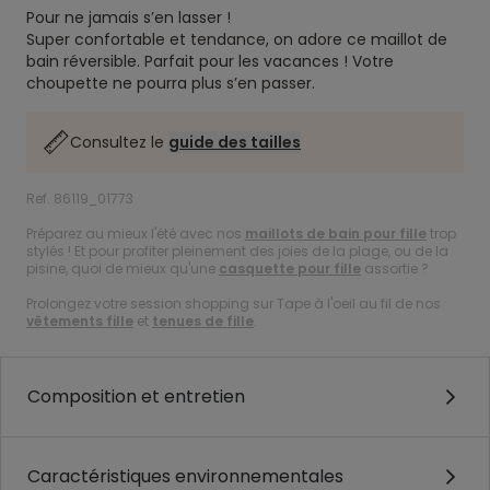
Pour ne jamais s’en lasser !
Super confortable et tendance, on adore ce maillot de
bain réversible. Parfait pour les vacances ! Votre
choupette ne pourra plus s’en passer.
Consultez le
guide des tailles
Ref. 86119_01773
Préparez au mieux l'été avec nos
maillots de bain pour fille
trop
stylés ! Et pour profiter pleinement des joies de la plage, ou de la
pisine, quoi de mieux qu'une
casquette pour fille
assortie ?
Prolongez votre session shopping sur Tape à l'oeil au fil de nos
vêtements fille
et
tenues de fille
.
Composition et entretien
Caractéristiques environnementales