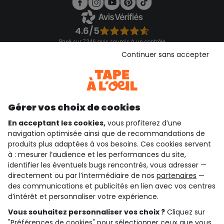
4.6/5
Basé sur 7 346 avis soumis à un contrôle
Voir l’attestation de confiance
Continuer sans accepter
Consulter les CGU
Téléchargez notre application
Découvrir notre application
Gérer vos choix de cookies
En acceptant les cookies,
vous profiterez d’une
navigation optimisée ainsi que de recommandations de
qui sommes-nous ?
produits plus adaptées à vos besoins. Ces cookies servent
à : mesurer l’audience et les performances du site,
besoin d'aide ?
identifier les éventuels bugs rencontrés, vous adresser —
directement ou par l’intermédiaire de nos
partenaires
—
le club fidélité
des communications et publicités en lien avec vos centres
d’intérêt et personnaliser votre expérience.
notre catalogue
Vous souhaitez personnaliser vos choix ?
Cliquez sur
"Préférences de cookies" pour sélectionner ceux que vous