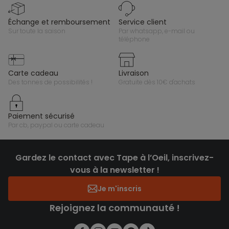
échange et remboursement
service client
sur toute la saison
par whatsapp, e-mail ou
téléphone
carte cadeau
livraison
des tonnes de possibilités !
gratuite dès 10€ d'achats
paiement sécurisé
par cb, paypal ou carte cadeau
Gardez le contact avec Tape à l’Oeil, inscrivez-
vous à la newsletter !
Je m'inscris
Rejoignez la communauté !