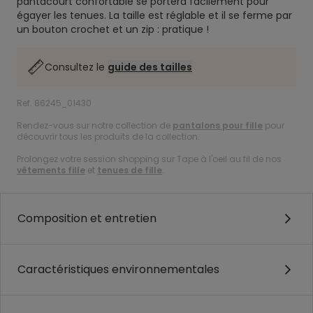
pantacourt confortable se portera facilement pour
égayer les tenues. La taille est réglable et il se ferme par
un bouton crochet et un zip : pratique !
Consultez le
guide des tailles
Ref. 86245_01430
Rendez-vous sur notre collection de
pantalons pour fille
pour
découvrir tous les produits de la collection.
Prolongez votre session shopping sur Tape à l'oeil au fil de nos
vêtements fille
et
tenues de fille
.
Composition et entretien
Caractéristiques environnementales