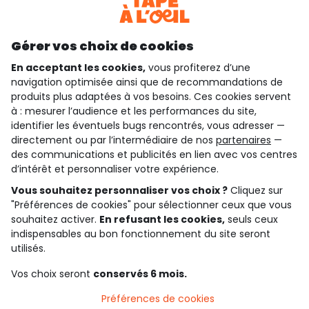
Découvrir notre application
Gérer vos choix de cookies
En acceptant les cookies,
vous profiterez d’une
navigation optimisée ainsi que de recommandations de
qui sommes-nous ?
produits plus adaptées à vos besoins. Ces cookies servent
à : mesurer l’audience et les performances du site,
besoin d'aide ?
identifier les éventuels bugs rencontrés, vous adresser —
directement ou par l’intermédiaire de nos
partenaires
—
le club fidélité
des communications et publicités en lien avec vos centres
d’intérêt et personnaliser votre expérience.
notre catalogue
Vous souhaitez personnaliser vos choix ?
Cliquez sur
"Préférences de cookies" pour sélectionner ceux que vous
souhaitez activer.
En refusant les cookies,
seuls ceux
indispensables au bon fonctionnement du site seront
Conditions générales de ventes et d'utilisation
Conditions d’utilisation des réseaux sociaux
utilisés.
Politique de confidentialité
*Conditions des offres
Vos choix seront
conservés 6 mois.
Cookies et données personnelles
Accessibilité : partiellement conforme
Préférences de cookies
Paramètres des cookies