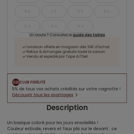
6 A
7 A
8 A
9 A
10 A
12 A
14 A
Un doute ? Consultez le
guide des tailles
Livraison offerte en magasin dès 10€ d'achat
Retour & échanges gratuits toute la saison
Vendu et expédié par Tape à l'Oeil
CLUB FIDÉLITÉ
5% de tous vos achats crédités sur votre cagnotte !
Découvrir tous les avantages
Description
Un basique coloré pour les jours ensoleillés !
Couleur estivale, revers et faux plis sur le devant : ce