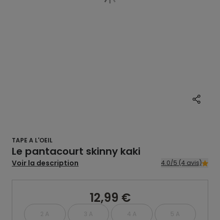
TAPE A L'OEIL
Le pantacourt skinny kaki
Voir la description
4.0/5 (4 avis)
12,99 €
2 A
3 A
4 A
5 A