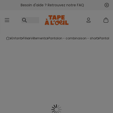
Besoin d'aide ? Retrouvez notre FAQ
Accéder au contenu
Sui
Pré
enfant
fille
vêtements
pantalon - combinaison - short
pantalo