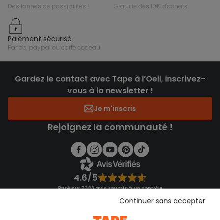
des tonnes de possibilités !
gratuite dès 10€ d'achats
paiement sécurisé
par cb, paypal ou carte cadeau
Gardez le contact avec Tape à l’Oeil, inscrivez-
vous à la newsletter !
Je m'inscris
Rejoignez la communauté !
4.6/5
Basé sur 7 323 avis soumis à un contrôle
Voir l’attestation de confiance
Continuer sans accepter
Consulter les CGU
Téléchargez notre application