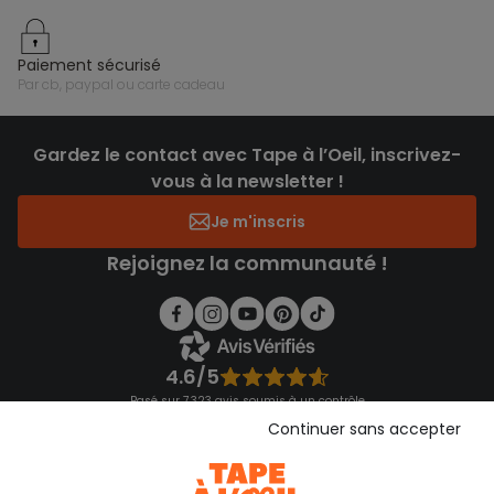
paiement sécurisé
par cb, paypal ou carte cadeau
Gardez le contact avec Tape à l’Oeil, inscrivez-
vous à la newsletter !
Je m'inscris
Rejoignez la communauté !
4.6/5
Basé sur 7 323 avis soumis à un contrôle
Voir l’attestation de confiance
Continuer sans accepter
Consulter les CGU
Téléchargez notre application