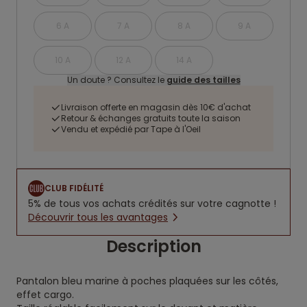
6 A
7 A
8 A
9 A
10 A
12 A
14 A
Un doute ? Consultez le
guide des tailles
Livraison offerte en magasin dès 10€ d'achat
Retour & échanges gratuits toute la saison
Vendu et expédié par Tape à l'Oeil
CLUB FIDÉLITÉ
5% de tous vos achats crédités sur votre cagnotte !
Découvrir tous les avantages
Description
Pantalon bleu marine à poches plaquées sur les côtés,
effet cargo.