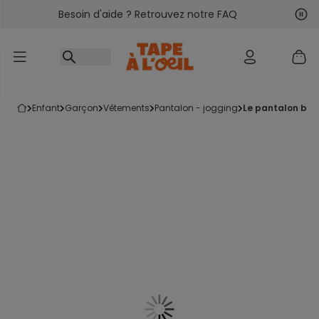
Besoin d'aide ? Retrouvez notre FAQ
Accéder au contenu
Sui
Pré
enfant
garçon
vêtements
pantalon - jogging
le pantalon ble