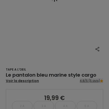
TAPE A L'OEIL
Le pantalon bleu marine style cargo
Voir la description
4.8/5 (5 avis)
19,99 €
2 A
3 A
4 A
5 A