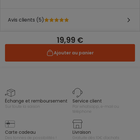
Avis clients (5)
19,99 €
Ajouter au panier
échange et remboursement
service client
sur toute la saison
par whatsapp, e-mail ou
téléphone
carte cadeau
livraison
des tonnes de possibilités !
gratuite dès 10€ d'achats