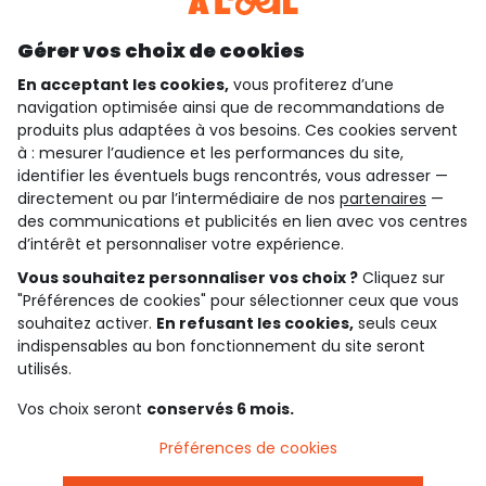
Découvrir notre application
Gérer vos choix de cookies
En acceptant les cookies,
vous profiterez d’une
navigation optimisée ainsi que de recommandations de
qui sommes-nous ?
produits plus adaptées à vos besoins. Ces cookies servent
à : mesurer l’audience et les performances du site,
besoin d'aide ?
identifier les éventuels bugs rencontrés, vous adresser —
directement ou par l’intermédiaire de nos
partenaires
—
le club fidélité
des communications et publicités en lien avec vos centres
d’intérêt et personnaliser votre expérience.
notre catalogue
Vous souhaitez personnaliser vos choix ?
Cliquez sur
"Préférences de cookies" pour sélectionner ceux que vous
souhaitez activer.
En refusant les cookies,
seuls ceux
indispensables au bon fonctionnement du site seront
Conditions générales de ventes et d'utilisation
Conditions d’utilisation des réseaux sociaux
utilisés.
Politique de confidentialité
*Conditions des offres
Vos choix seront
conservés 6 mois.
Cookies et données personnelles
Accessibilité : partiellement conforme
Préférences de cookies
Paramètres des cookies