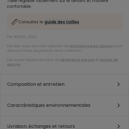
Taille réglable facilement sur le devant et matière
confortable.
Consultez le
guide des tailles
Ref. 88929_01913
Rendez-vous sur notre sélection de
pantalons pour garçon
pour
découvrir tous les produits de la collection.
Découvrez également plus de
vêtements garçon
et
tenues de
garçon
.
Composition et entretien
Caractéristiques environnementales
Livraison, échanges et retours