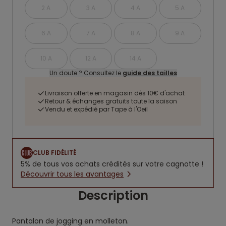
2 A
3 A
4 A
5 A
6 A
7 A
8 A
9 A
10 A
12 A
14 A
Un doute ? Consultez le
guide des tailles
Livraison offerte en magasin dès 10€ d'achat
Retour & échanges gratuits toute la saison
Vendu et expédié par Tape à l'Oeil
CLUB FIDÉLITÉ
5% de tous vos achats crédités sur votre cagnotte !
Découvrir tous les avantages
Description
Pantalon de jogging en molleton.