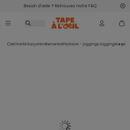
Besoin d'aide ? Retrouvez notre FAQ
Accéder au contenu
Sui
Pré
enfant
garçon
vêtements
pantalon - jogging
jogging
le pan