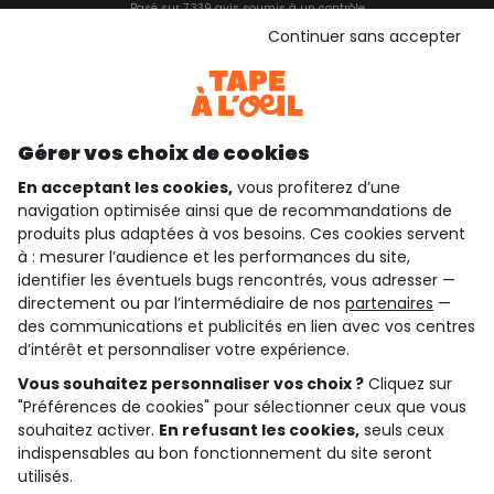
Basé sur 7 339 avis soumis à un contrôle
Voir l’attestation de confiance
Continuer sans accepter
Consulter les CGU
Téléchargez notre application
Découvrir notre application
Gérer vos choix de cookies
En acceptant les cookies,
vous profiterez d’une
navigation optimisée ainsi que de recommandations de
qui sommes-nous ?
produits plus adaptées à vos besoins. Ces cookies servent
à : mesurer l’audience et les performances du site,
besoin d'aide ?
identifier les éventuels bugs rencontrés, vous adresser —
directement ou par l’intermédiaire de nos
partenaires
—
le club fidélité
des communications et publicités en lien avec vos centres
d’intérêt et personnaliser votre expérience.
notre catalogue
Vous souhaitez personnaliser vos choix ?
Cliquez sur
"Préférences de cookies" pour sélectionner ceux que vous
souhaitez activer.
En refusant les cookies,
seuls ceux
indispensables au bon fonctionnement du site seront
Conditions générales de ventes et d'utilisation
Conditions d’utilisation des réseaux sociaux
utilisés.
Politique de confidentialité