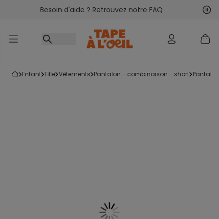
Besoin d'aide ? Retrouvez notre FAQ
Accéder au contenu
Sui
Pré
enfant
fille
vêtements
pantalon - combinaison - short
pantalo