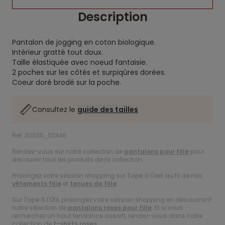
Description
Pantalon de jogging en coton biologique.
Intérieur gratté tout doux.
Taille élastiquée avec noeud fantaisie.
2 poches sur les côtés et surpiqûres dorées.
Coeur doré brodé sur la poche.
Consultez le
guide des tailles
Ref. 30030_02346
Rendez-vous sur notre collection de
pantalons pour fille
pour
découvrir tous les produits de la collection.
Prolongez votre session shopping sur Tape à l'oeil au fil de nos
vêtements fille
et
tenues de fille
.
Sur Tape à l'Œil, prolongez votre session shopping en découvrant
notre sélection de
pantalons roses pour fille
. Et si vous
recherchez un haut tendance assorti, rendez-vous dans notre
collection de
t-shirts roses
.