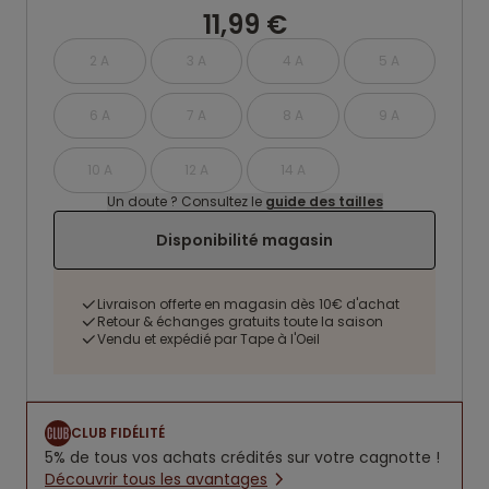
11,99 €
2 A
3 A
4 A
5 A
6 A
7 A
8 A
9 A
10 A
12 A
14 A
Un doute ? Consultez le
guide des tailles
Disponibilité magasin
Livraison offerte en magasin dès 10€ d'achat
Retour & échanges gratuits toute la saison
Vendu et expédié par Tape à l'Oeil
CLUB FIDÉLITÉ
5% de tous vos achats crédités sur votre cagnotte !
Découvrir tous les avantages