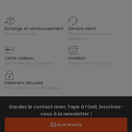
échange et remboursement
service client
sur toute la saison
par whatsapp, e-mail ou
téléphone
carte cadeau
livraison
des tonnes de possibilités !
gratuite dès 10€ d'achats
paiement sécurisé
par cb, paypal ou carte cadeau
Gardez le contact avec Tape à l’Oeil, inscrivez-
vous à la newsletter !
Je m'inscris