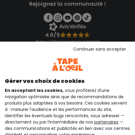
Rejoignez la communauté !
4.6/5
Basé sur 7 343 avis soumis à un contrôle
Voir l’attestation de confiance
Continuer sans accepter
Consulter les CGU
Téléchargez notre application
Découvrir notre application
Gérer vos choix de cookies
En acceptant les cookies,
vous profiterez d’une
navigation optimisée ainsi que de recommandations de
qui sommes-nous ?
produits plus adaptées à vos besoins. Ces cookies servent
à : mesurer l’audience et les performances du site,
besoin d'aide ?
identifier les éventuels bugs rencontrés, vous adresser —
directement ou par l’intermédiaire de nos
partenaires
—
le club fidélité
des communications et publicités en lien avec vos centres
d’intérêt et personnaliser votre expérience.