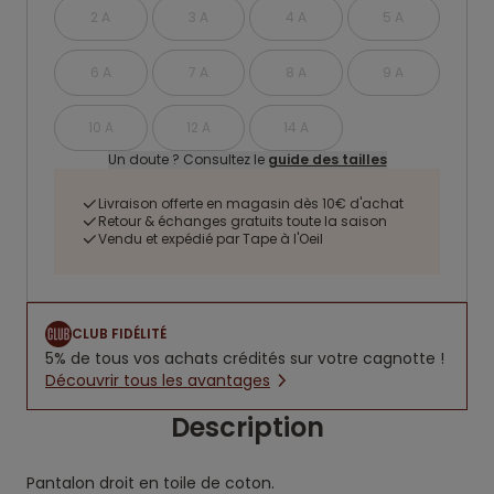
2 A
3 A
4 A
5 A
6 A
7 A
8 A
9 A
10 A
12 A
14 A
Un doute ? Consultez le
guide des tailles
Livraison offerte en magasin dès 10€ d'achat
Retour & échanges gratuits toute la saison
Vendu et expédié par Tape à l'Oeil
CLUB FIDÉLITÉ
5% de tous vos achats crédités sur votre cagnotte !
Découvrir tous les avantages
Description
Pantalon droit en toile de coton.