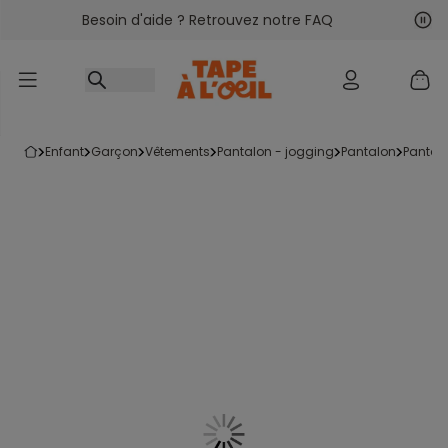
Besoin d'aide ? Retrouvez notre FAQ
Accéder au contenu
Sui
Pré
enfant
garçon
vêtements
pantalon - jogging
pantalon
pantal