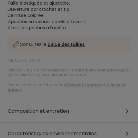
Taille élastiquée et ajustable.
Ouverture par crochet et zip.
Ceinture colorée.
2 poches en velours côtelé à l'avant.
2 fausses poches à l'arrière.
Consultez le
guide des tailles
Ref. 63541_02578
Rendez-vous sur notre sélection de
pantalons pour garçon
pour
découvrir tous les produits de la collection.
Découvrez également plus de
vêtements garçon
et
tenues de
garçon
.
Composition et entretien
Caractéristiques environnementales