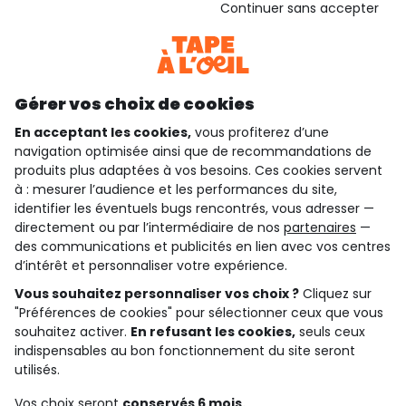
Continuer sans accepter
Consulter les CGU
Téléchargez notre application
Découvrir notre application
Gérer vos choix de cookies
En acceptant les cookies,
vous profiterez d’une
navigation optimisée ainsi que de recommandations de
qui sommes-nous ?
produits plus adaptées à vos besoins. Ces cookies servent
à : mesurer l’audience et les performances du site,
besoin d'aide ?
identifier les éventuels bugs rencontrés, vous adresser —
directement ou par l’intermédiaire de nos
partenaires
—
le club fidélité
des communications et publicités en lien avec vos centres
d’intérêt et personnaliser votre expérience.
notre catalogue
Vous souhaitez personnaliser vos choix ?
Cliquez sur
"Préférences de cookies" pour sélectionner ceux que vous
souhaitez activer.
En refusant les cookies,
seuls ceux
indispensables au bon fonctionnement du site seront
Conditions générales de ventes et d'utilisation
Conditions d’utilisation des réseaux sociaux
utilisés.
Politique de confidentialité
*Conditions des offres
Vos choix seront
conservés 6 mois.