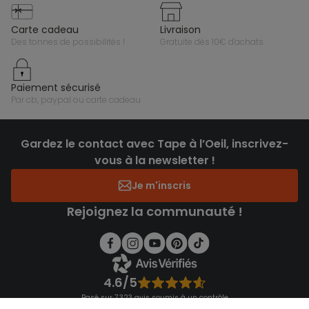
carte cadeau
livraison
des tonnes de possibilités !
gratuite dès 10€ d'achats
paiement sécurisé
par cb, paypal ou carte cadeau
Gardez le contact avec Tape à l’Oeil, inscrivez-
vous à la newsletter !
Je m'inscris
Rejoignez la communauté !
4.6/5
Basé sur 7 323 avis soumis à un contrôle
Voir l’attestation de confiance