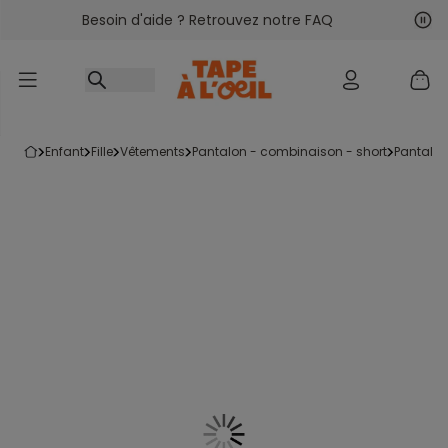
Besoin d'aide ? Retrouvez notre FAQ
Accéder au contenu
Sui
Pré
enfant
fille
vêtements
pantalon - combinaison - short
pantalo