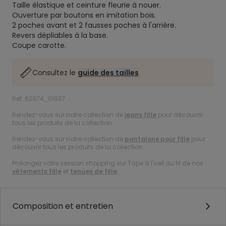
Taille élastique et ceinture fleurie à nouer.
Ouverture par boutons en imitation bois.
2 poches avant et 2 fausses poches à l'arrière.
Revers dépliables à la base.
Coupe carotte.
Consultez le
guide des tailles
Ref. 62974_01937
Rendez-vous sur notre collection de
jeans fille
pour découvrir
tous les produits de la collection.
Rendez-vous sur notre collection de
pantalons pour fille
pour
découvrir tous les produits de la collection.
Prolongez votre session shopping sur Tape à l'oeil au fil de nos
vêtements fille
et
tenues de fille
.
Composition et entretien