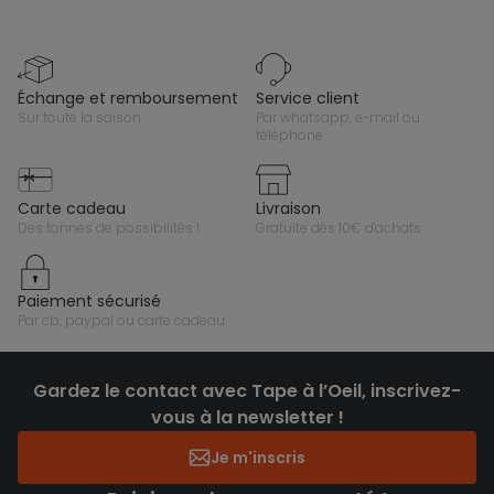
échange et remboursement
service client
sur toute la saison
par whatsapp, e-mail ou
téléphone
carte cadeau
livraison
des tonnes de possibilités !
gratuite dès 10€ d'achats
paiement sécurisé
par cb, paypal ou carte cadeau
Gardez le contact avec Tape à l’Oeil, inscrivez-
vous à la newsletter !
Je m'inscris