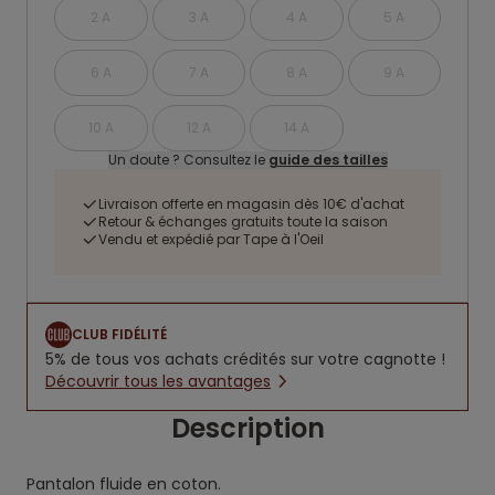
2 A
3 A
4 A
5 A
6 A
7 A
8 A
9 A
10 A
12 A
14 A
Un doute ? Consultez le
guide des tailles
Livraison offerte en magasin dès 10€ d'achat
Retour & échanges gratuits toute la saison
Vendu et expédié par Tape à l'Oeil
CLUB FIDÉLITÉ
5% de tous vos achats crédités sur votre cagnotte !
Découvrir tous les avantages
Description
Pantalon fluide en coton.