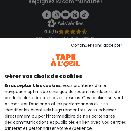
Rejoignez la communauté !
4.6/5
Basé sur 7 343 avis soumis à un contrôle
Voir l’attestation de confiance
Continuer sans accepter
Consulter les CGU
Téléchargez notre application
Découvrir notre application
Gérer vos choix de cookies
En acceptant les cookies,
vous profiterez d’une
navigation optimisée ainsi que de recommandations de
qui sommes-nous ?
produits plus adaptées à vos besoins. Ces cookies servent
à : mesurer l’audience et les performances du site,
besoin d'aide ?
identifier les éventuels bugs rencontrés, vous adresser —
directement ou par l’intermédiaire de nos
partenaires
—
le club fidélité
des communications et publicités en lien avec vos centres
d’intérêt et personnaliser votre expérience.