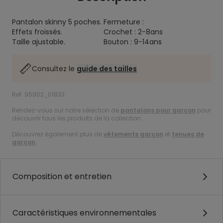
Pantalon skinny 5 poches.
Fermeture :
Effets froissés.
Crochet : 2-8ans
Taille ajustable.
Bouton : 9-14ans
Consultez le
guide des tailles
Ref. 95902_01833
Rendez-vous sur notre sélection de
pantalons pour garçon
pour
découvrir tous les produits de la collection.
Découvrez également plus de
vêtements garçon
et
tenues de
garçon
.
Composition et entretien
Caractéristiques environnementales