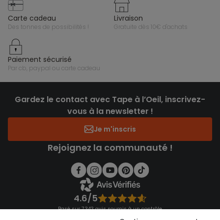
carte cadeau
livraison
des tonnes de possibilités !
gratuite dès 10€ d'achats
paiement sécurisé
par cb, paypal ou carte cadeau
Gardez le contact avec Tape à l’Oeil, inscrivez-
vous à la newsletter !
Je m'inscris
Rejoignez la communauté !
4.6/5
Basé sur 7 343 avis soumis à un contrôle
Voir l’attestation de confiance