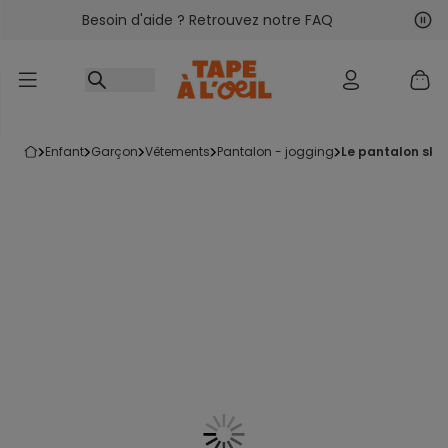
Besoin d'aide ? Retrouvez notre FAQ
Accéder au contenu
Sui
Pré
enfant
garçon
vêtements
pantalon - jogging
le pantalon ski