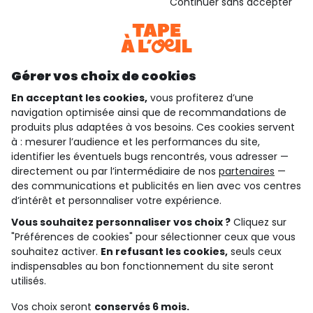
Continuer sans accepter
Consulter les CGU
Téléchargez notre application
Découvrir notre application
Gérer vos choix de cookies
En acceptant les cookies,
vous profiterez d’une
navigation optimisée ainsi que de recommandations de
qui sommes-nous ?
produits plus adaptées à vos besoins. Ces cookies servent
à : mesurer l’audience et les performances du site,
besoin d'aide ?
identifier les éventuels bugs rencontrés, vous adresser —
directement ou par l’intermédiaire de nos
partenaires
—
le club fidélité
des communications et publicités en lien avec vos centres
d’intérêt et personnaliser votre expérience.
notre catalogue
Vous souhaitez personnaliser vos choix ?
Cliquez sur
"Préférences de cookies" pour sélectionner ceux que vous
souhaitez activer.
En refusant les cookies,
seuls ceux
indispensables au bon fonctionnement du site seront
Conditions générales de ventes et d'utilisation
Conditions d’utilisation des réseaux sociaux
utilisés.
Politique de confidentialité
*Conditions des offres
Vos choix seront
conservés 6 mois.
Cookies et données personnelles