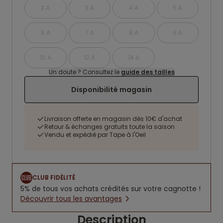
2 A
3 A
4 A
5 A
6 A
7 A
8 A
9 A
10 A
12 A
14 A
Un doute ? Consultez le
guide des tailles
Disponibilité magasin
Livraison offerte en magasin dès 10€ d'achat
Retour & échanges gratuits toute la saison
Vendu et expédié par Tape à l'Oeil
CLUB FIDÉLITÉ
5% de tous vos achats crédités sur votre cagnotte !
Découvrir tous les avantages
Description