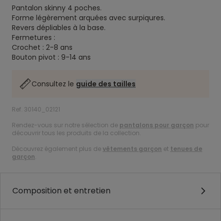
Pantalon skinny 4 poches.
Forme légèrement arquées avec surpiqures.
Revers dépliables à la base.
Fermetures :
Crochet : 2-8 ans
Bouton pivot : 9-14 ans
Consultez le
guide des tailles
Ref. 30140_02121
Rendez-vous sur notre sélection de
pantalons pour garçon
pour
découvrir tous les produits de la collection.
Découvrez également plus de
vêtements garçon
et
tenues de
garçon
.
Composition et entretien