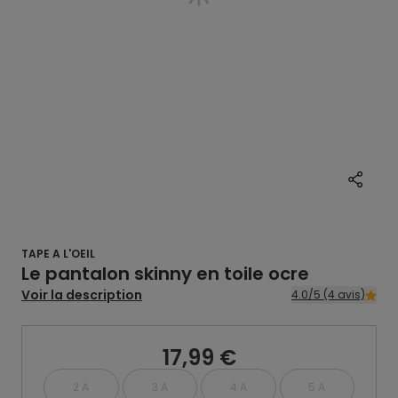
TAPE A L'OEIL
Le pantalon skinny en toile ocre
Voir la description
4.0/5 (4 avis)
17,99 €
2 A
3 A
4 A
5 A