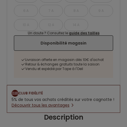
6 A
7 A
8 A
9 A
10 A
12 A
14 A
Un doute ? Consultez le
guide des tailles
Disponibilité magasin
Livraison offerte en magasin dès 10€ d'achat
Retour & échanges gratuits toute la saison
Vendu et expédié par Tape à l'Oeil
CLUB FIDÉLITÉ
5% de tous vos achats crédités sur votre cagnotte !
Découvrir tous les avantages
Description