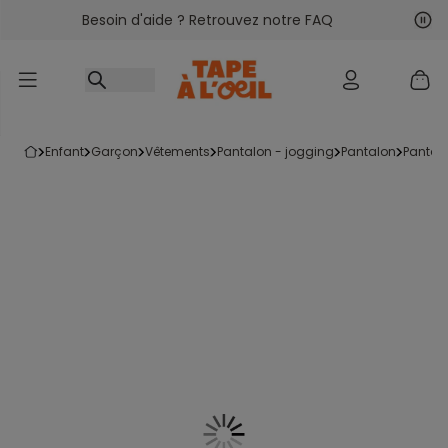
Besoin d'aide ? Retrouvez notre FAQ
Accéder au contenu
Sui
Pré
enfant
garçon
vêtements
pantalon - jogging
pantalon
pantal