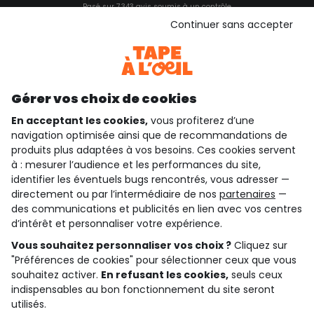
Basé sur 7 343 avis soumis à un contrôle
Voir l’attestation de confiance
Continuer sans accepter
Consulter les CGU
Téléchargez notre application
Découvrir notre application
Gérer vos choix de cookies
En acceptant les cookies,
vous profiterez d’une
navigation optimisée ainsi que de recommandations de
qui sommes-nous ?
produits plus adaptées à vos besoins. Ces cookies servent
à : mesurer l’audience et les performances du site,
besoin d'aide ?
identifier les éventuels bugs rencontrés, vous adresser —
directement ou par l’intermédiaire de nos
partenaires
—
le club fidélité
des communications et publicités en lien avec vos centres
d’intérêt et personnaliser votre expérience.
notre catalogue
Vous souhaitez personnaliser vos choix ?
Cliquez sur
"Préférences de cookies" pour sélectionner ceux que vous
souhaitez activer.
En refusant les cookies,
seuls ceux
indispensables au bon fonctionnement du site seront
Conditions générales de ventes et d'utilisation
Conditions d’utilisation des réseaux sociaux
utilisés.
Politique de confidentialité