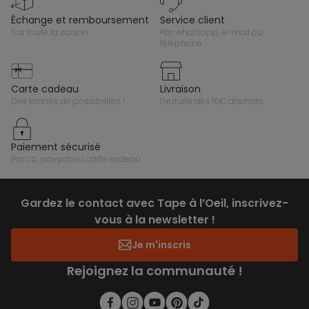
échange et remboursement
service client
sur toute la saison
par whatsapp, e-mail ou
téléphone
carte cadeau
livraison
des tonnes de possibilités !
gratuite dès 10€ d'achats
paiement sécurisé
par cb, paypal ou carte cadeau
Gardez le contact avec Tape à l’Oeil, inscrivez-
vous à la newsletter !
Je m'inscris
Rejoignez la communauté !