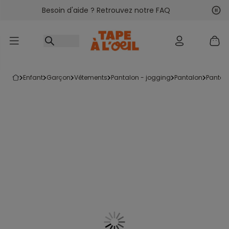
Besoin d'aide ? Retrouvez notre FAQ
Accéder au contenu
Sui
Pré
enfant
garçon
vêtements
pantalon - jogging
pantalon
pantal