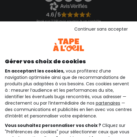
4.6/5
Basé sur 7 291 avis soumis à un contrôle
Voir l’attestation de confiance
Continuer sans accepter
Consulter les CGU
Téléchargez notre application
Découvrir notre application
Gérer vos choix de cookies
En acceptant les cookies,
vous profiterez d’une
navigation optimisée ainsi que de recommandations de
qui sommes-nous ?
produits plus adaptées à vos besoins. Ces cookies servent
à : mesurer l’audience et les performances du site,
besoin d'aide ?
identifier les éventuels bugs rencontrés, vous adresser —
directement ou par l’intermédiaire de nos
partenaires
—
le club fidélité
des communications et publicités en lien avec vos centres
d’intérêt et personnaliser votre expérience.
notre catalogue
Vous souhaitez personnaliser vos choix ?
Cliquez sur
"Préférences de cookies" pour sélectionner ceux que vous