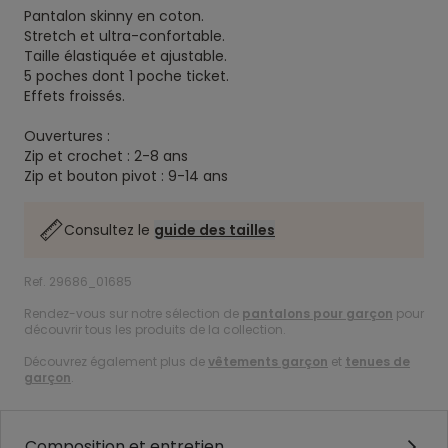
Pantalon skinny en coton.
Stretch et ultra-confortable.
Taille élastiquée et ajustable.
5 poches dont 1 poche ticket.
Effets froissés.
Ouvertures :
Zip et crochet : 2-8 ans
Zip et bouton pivot : 9-14 ans
Consultez le
guide des tailles
Ref. 29686_01685
Rendez-vous sur notre sélection de
pantalons pour garçon
pour
découvrir tous les produits de la collection.
Découvrez également plus de
vêtements garçon
et
tenues de
garçon
.
Composition et entretien