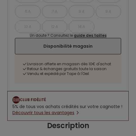
6 A
7 A
8 A
9 A
10 A
12 A
14 A
Un doute ? Consultez le
guide des tailles
Disponibilité magasin
Livraison offerte en magasin dès 10€ d'achat
Retour & échanges gratuits toute la saison
Vendu et expédié par Tape à l'Oeil
CLUB FIDÉLITÉ
5% de tous vos achats crédités sur votre cagnotte !
Découvrir tous les avantages
Description