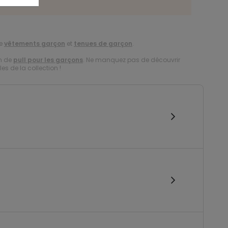
des tailles
de
vêtements garçon
et
tenues de garçon
.
on de
pull pour les garçons
. Ne manquez pas de découvrir
es de la collection !