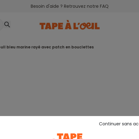
Besoin d'aide ? Retrouvez notre FAQ
 pull bleu marine rayé avec patch en bouclettes
Continuer sans a