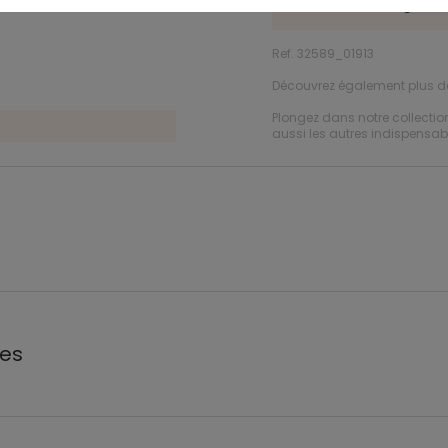
Consultez le
guide 
Ref. 32589_01913
Découvrez également plus 
Plongez dans notre collecti
aussi les autres indispensabl
les