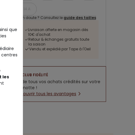
14 A
Un doute ? Consultez le
guide des tailles
ainsi que
Livraison offerte en magasin dès
10€ d'achat
ies
Retour & échanges gratuits toute
la saison
édiaire
Vendu et expédié par Tape à l'Oeil
 centres
e
CLUB FIDÉLITÉ
 les
5% de tous vos achats crédités sur votre
nt
cagnotte !
Découvrir tous les avantages