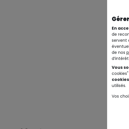
Gérer
En acce
de recom
servent 
éventuel
de nos
p
d’intérê
Vous so
cookies"
cookies
utilisés.
Vos choi