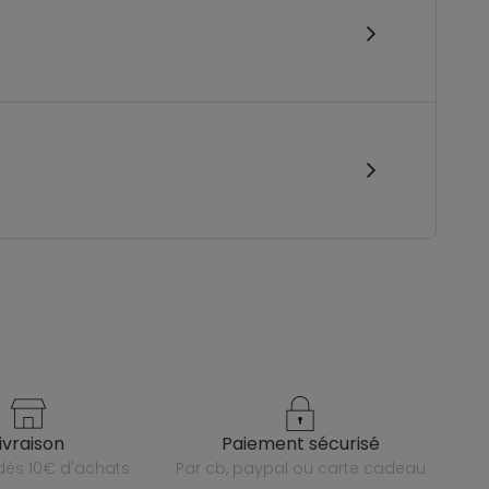
livraison
paiement sécurisé
e dès 10€ d'achats
par cb, paypal ou carte cadeau