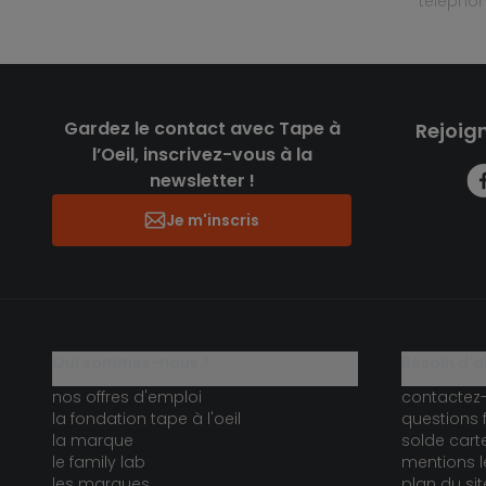
télépho
Gardez le contact avec Tape à
Rejoig
l’Oeil, inscrivez-vous à la
newsletter !
Je m'inscris
qui sommes-nous ?
besoin d'a
nos offres d'emploi
contactez
la fondation tape à l'oeil
questions 
la marque
solde car
le family lab
mentions l
les marques
plan du sit