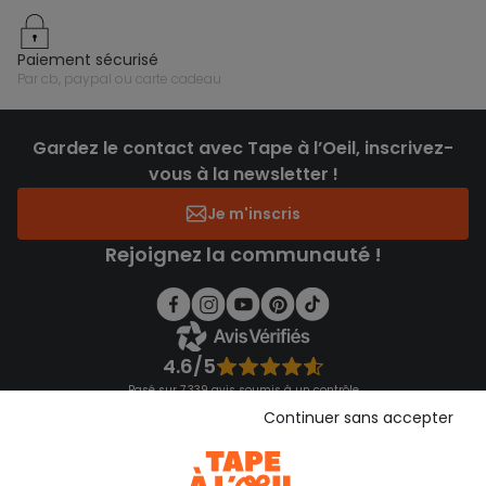
paiement sécurisé
par cb, paypal ou carte cadeau
Gardez le contact avec Tape à l’Oeil, inscrivez-
vous à la newsletter !
Je m'inscris
Rejoignez la communauté !
4.6/5
Basé sur 7 339 avis soumis à un contrôle
Voir l’attestation de confiance
Continuer sans accepter
Consulter les CGU
Téléchargez notre application