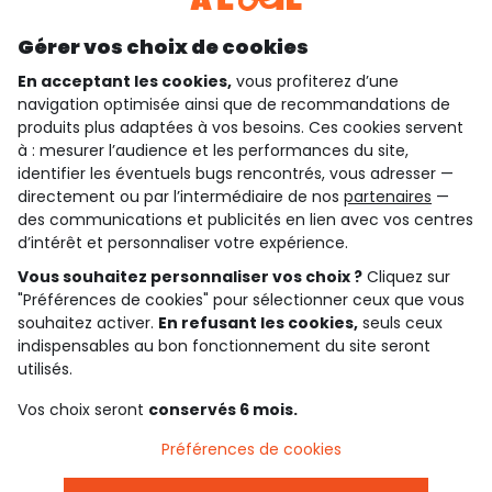
Découvrir notre application
Gérer vos choix de cookies
En acceptant les cookies,
vous profiterez d’une
navigation optimisée ainsi que de recommandations de
qui sommes-nous ?
produits plus adaptées à vos besoins. Ces cookies servent
à : mesurer l’audience et les performances du site,
besoin d'aide ?
identifier les éventuels bugs rencontrés, vous adresser —
directement ou par l’intermédiaire de nos
partenaires
—
le club fidélité
des communications et publicités en lien avec vos centres
d’intérêt et personnaliser votre expérience.
notre catalogue
Vous souhaitez personnaliser vos choix ?
Cliquez sur
"Préférences de cookies" pour sélectionner ceux que vous
souhaitez activer.
En refusant les cookies,
seuls ceux
indispensables au bon fonctionnement du site seront
Conditions générales de ventes et d'utilisation
Conditions d’utilisation des réseaux sociaux
utilisés.
Politique de confidentialité
*Conditions des offres
Vos choix seront
conservés 6 mois.
Cookies et données personnelles
Accessibilité : partiellement conforme
Préférences de cookies
Paramètres des cookies