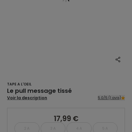
TAPE A L'OEIL
Le pull message tissé
Voir la description
5.0/5 (1 avis)
17,99 €
2 A
3 A
4 A
5 A