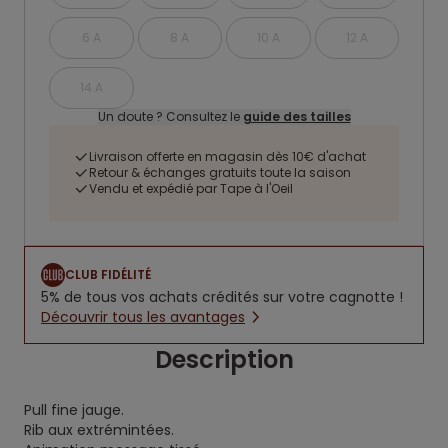
6 A
8 A
10 A
12 A
14 A
Un doute ? Consultez le
guide des tailles
Livraison offerte en magasin dès 10€ d'achat
Retour & échanges gratuits toute la saison
Vendu et expédié par Tape à l'Oeil
CLUB FIDÉLITÉ
5% de tous vos achats crédités sur votre cagnotte !
Découvrir tous les avantages
Description
Pull fine jauge.
Rib aux extrémintées.