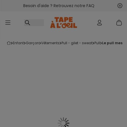
Besoin d'aide ? Retrouvez notre FAQ
Accéder au contenu
Sui
Pré
enfant
garçon
vêtements
pull - gilet - sweat
pull
le pull mess