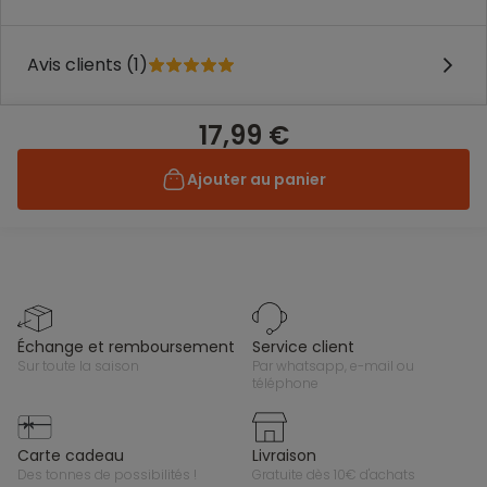
Avis clients (1)
17,99 €
Ajouter au panier
échange et remboursement
service client
sur toute la saison
par whatsapp, e-mail ou
téléphone
carte cadeau
livraison
des tonnes de possibilités !
gratuite dès 10€ d'achats