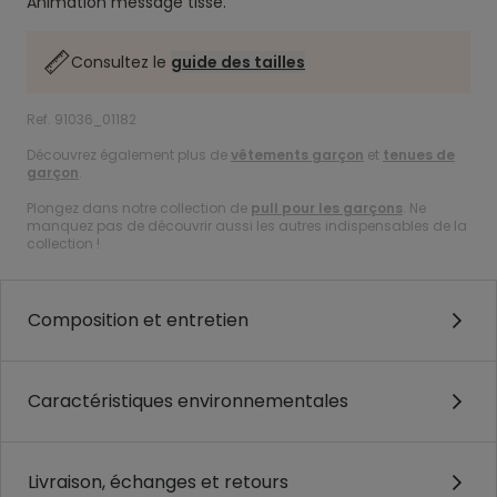
Animation message tissé.
Consultez le
guide des tailles
Ref. 91036_01182
Découvrez également plus de
vêtements garçon
et
tenues de
garçon
.
Plongez dans notre collection de
pull pour les garçons
. Ne
manquez pas de découvrir aussi les autres indispensables de la
collection !
Composition et entretien
Caractéristiques environnementales
Livraison, échanges et retours