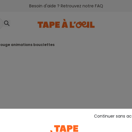
Besoin d'aide ? Retrouvez notre FAQ
l rouge animations bouclettes
Continuer sans a