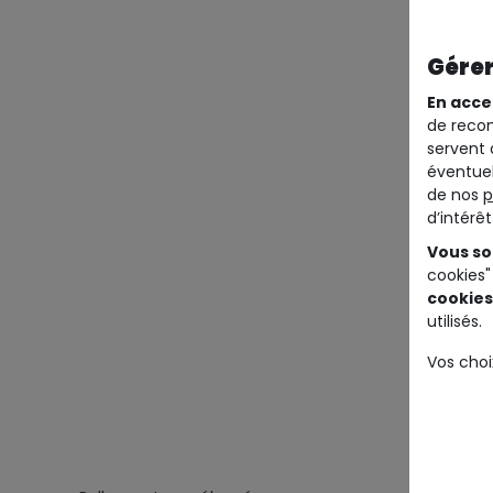
Gérer
En acce
de recom
servent 
éventuel
de nos
p
d’intérê
Vous so
cookies"
cookies
utilisés.
Vos choi