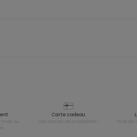
ient
carte cadeau
des tonnes de possibilités !
gratuit
ne