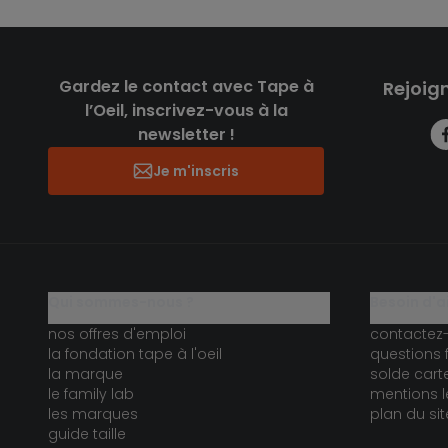
Gardez le contact avec Tape à
Rejoig
l’Oeil, inscrivez-vous à la
newsletter !
Je m'inscris
qui sommes-nous ?
besoin d'a
nos offres d'emploi
contactez
la fondation tape à l'oeil
questions 
la marque
solde car
le family lab
mentions l
les marques
plan du sit
guide taille