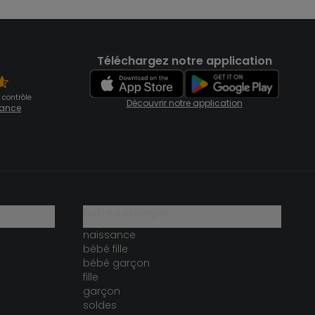
Téléchargez notre application
 contrôle
Découvrir notre application
fiance
notre catalogue
naissance
bébé fille
bébé garçon
fille
garçon
soldes