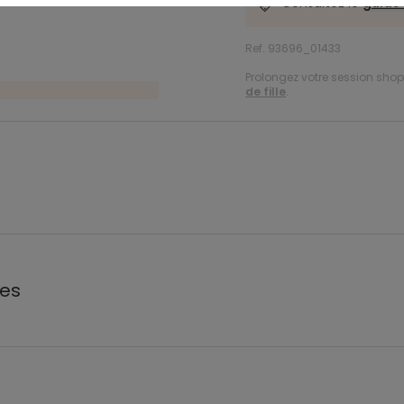
Consultez le
guide 
Ref. 93696_01433
Prolongez votre session shopp
de fille
.
les