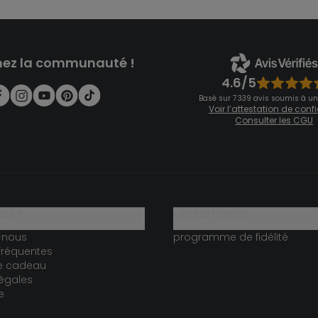
nez la communauté !
4.6/5
Basé sur 7 339 avis soumis à un
Voir l’attestation de con
Consulter les CGU
ide ?
le club fidélité
-nous
programme de fidélité
fréquentes
te cadeau
égales
e