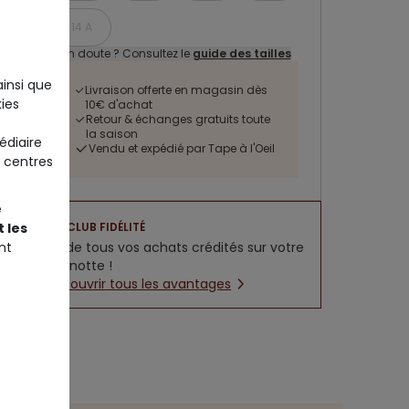
14 A
Un doute ? Consultez le
guide des tailles
ainsi que
Livraison offerte en magasin dès
ies
10€ d'achat
Retour & échanges gratuits toute
la saison
édiaire
Vendu et expédié par Tape à l'Oeil
 centres
e
 les
CLUB FIDÉLITÉ
nt
5% de tous vos achats crédités sur votre
cagnotte !
Découvrir tous les avantages