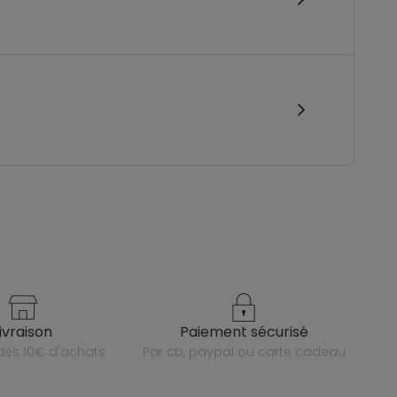
livraison
paiement sécurisé
e dès 10€ d'achats
par cb, paypal ou carte cadeau