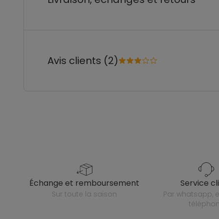
Avis clients (2)
échange et remboursement
service cl
sur toute la saison
par whatsapp, e-mail ou
télépho