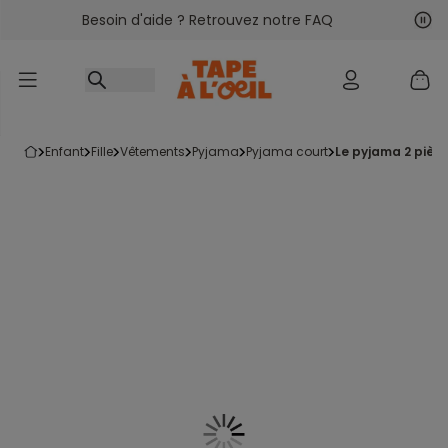
Besoin d'aide ? Retrouvez notre FAQ
Accéder au contenu
Sui
Pré
enfant
fille
vêtements
pyjama
pyjama court
le pyjama 2 pièc