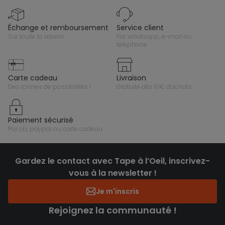
échange et remboursement
service client
sur toute la saison
par whatsapp, e-mail ou
téléphone
carte cadeau
livraison
des tonnes de possibilités !
gratuite dès 10€ d'achats
paiement sécurisé
par cb, paypal ou carte cadeau
Gardez le contact avec Tape à l’Oeil, inscrivez-
vous à la newsletter !
Je m'inscris
Rejoignez la communauté !