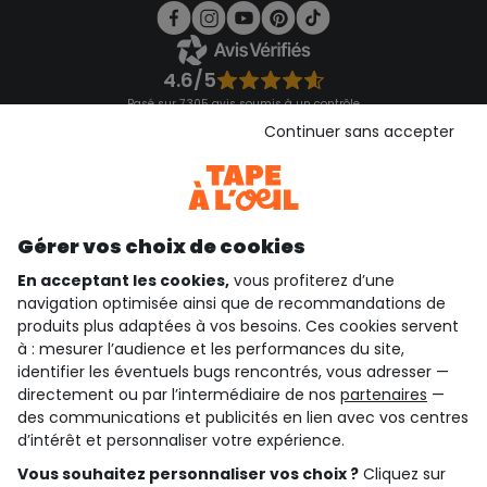
4.6/5
Basé sur 7 305 avis soumis à un contrôle
Voir l’attestation de confiance
Continuer sans accepter
Consulter les CGU
Téléchargez notre application
Découvrir notre application
Gérer vos choix de cookies
En acceptant les cookies,
vous profiterez d’une
navigation optimisée ainsi que de recommandations de
qui sommes-nous ?
produits plus adaptées à vos besoins. Ces cookies servent
à : mesurer l’audience et les performances du site,
besoin d'aide ?
identifier les éventuels bugs rencontrés, vous adresser —
directement ou par l’intermédiaire de nos
partenaires
—
le club fidélité
des communications et publicités en lien avec vos centres
d’intérêt et personnaliser votre expérience.
notre catalogue
Vous souhaitez personnaliser vos choix ?
Cliquez sur