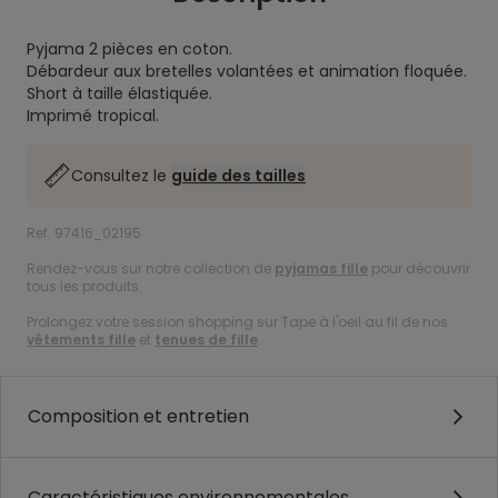
Pyjama 2 pièces en coton.
Débardeur aux bretelles volantées et animation floquée.
Short à taille élastiquée.
Imprimé tropical.
Consultez le
guide des tailles
Ref. 97416_02195
Rendez-vous sur notre collection de
pyjamas fille
pour découvrir
tous les produits.
Prolongez votre session shopping sur Tape à l'oeil au fil de nos
vêtements fille
et
tenues de fille
.
Composition et entretien
Caractéristiques environnementales