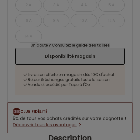
2 A
3 A
4 A
5 A
6 A
8 A
10 A
12 A
14 A
Un doute ? Consultez le
guide des tailles
Disponibilité magasin
Livraison offerte en magasin dès 10€ d'achat
Retour & échanges gratuits toute la saison
Vendu et expédié par Tape à l'Oeil
CLUB FIDÉLITÉ
5% de tous vos achats crédités sur votre cagnotte !
Découvrir tous les avantages
Description