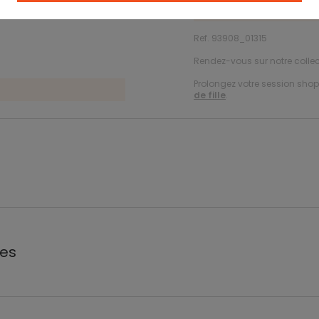
Consultez le
guide 
.
Ref. 93908_01315
Rendez-vous sur notre colle
Prolongez votre session shopp
de fille
.
les