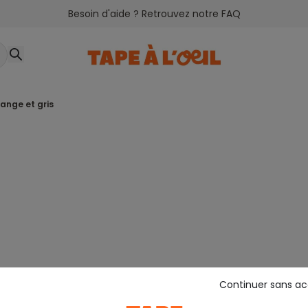
Besoin d'aide ? Retrouvez notre FAQ
range et gris
Continuer sans a