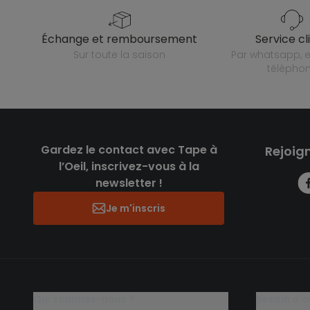
échange et remboursement
service cl
sur toute la saison
par whatsapp, e-mail ou
télépho
Gardez le contact avec Tape à
Rejoig
l’Oeil, inscrivez-vous à la
newsletter !
Je m'inscris
qui sommes-nous ?
besoin d'a