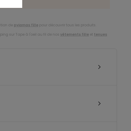
des tailles
ction de
pyjamas fille
pour découvrir tous les produits.
ing sur Tape à l'oeil au fil de nos
vêtements fille
et
tenues