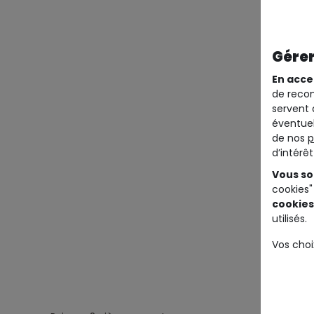
Gérer
En acce
de recom
servent 
éventuel
de nos
p
d’intérê
Vous so
cookies"
cookies
utilisés.
Vos choi