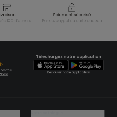
livraison
paiement sécurisé
e dès 10€ d'achats
par cb, paypal ou carte cadeau
Téléchargez notre application
 contrôle
Découvrir notre application
fiance
notre catalogue