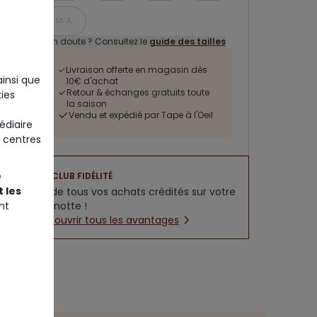
14 A
Un doute ? Consultez le
guide des tailles
Livraison offerte en magasin dès
ainsi que
10€ d'achat
Retour & échanges gratuits toute
ies
la saison
Vendu et expédié par Tape à l'Oeil
édiaire
 centres
e
CLUB FIDÉLITÉ
 les
5% de tous vos achats crédités sur votre
nt
cagnotte !
Découvrir tous les avantages