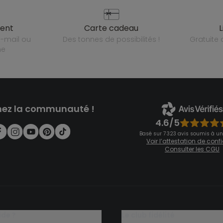
ient
carte cadeau
des tonnes de possibilités !
gratuit
ne
nez la communauté !
4.6/5
Basé sur 7 323 avis soumis à un
Voir l’attestation de con
Consulter les CGU
ide ?
le club fidélité