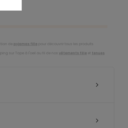
ction de
pyjamas fille
pour découvrir tous les produits.
ing sur Tape à l'oeil au fil de nos
vêtements fille
et
tenues