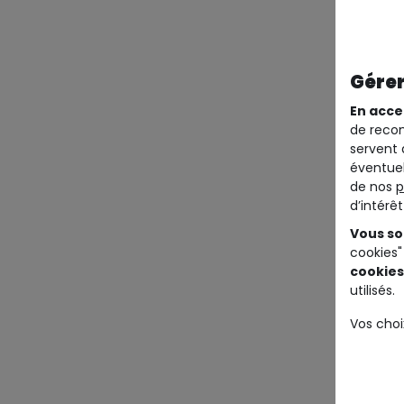
Gérer
En acce
de recom
servent 
éventuel
de nos
p
d’intérê
Vous so
cookies"
cookies
utilisés.
Vos choi