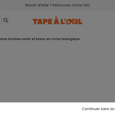
Besoin d'aide ? Retrouvez notre FAQ
jama licornes violet et blanc en coton biologique
Continuer sans a