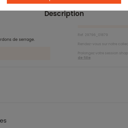
Description
Ref. 29796_01879
ordons de serrage.
Rendez-vous sur notre colle
Prolongez votre session shopp
de fille
.
les