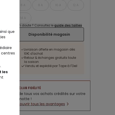
6 A
8 A
10 A
12 A
14 A
Un doute ? Consultez le
guide des tailles
ainsi que
Disponibilité magasin
ies
édiaire
Livraison offerte en magasin dès
 centres
10€ d'achat
Retour & échanges gratuits toute
la saison
Vendu et expédié par Tape à l'Oeil
e
 les
nt
CLUB FIDÉLITÉ
5% de tous vos achats crédités sur votre
cagnotte !
Découvrir tous les avantages