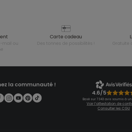
ient
carte cadeau
des tonnes de possibilités !
gratuit
ne
nez la communauté !
4.6/5
Basé sur 7 343 avis soumis à un
Voir l’attestation de con
Consulter les CGU