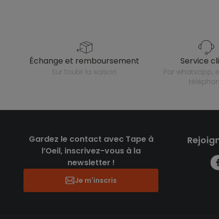
échange et remboursement
service cl
sur toute la saison
par whatsapp, e-mail ou
télépho
Gardez le contact avec Tape à
Rejoig
l’Oeil, inscrivez-vous à la
newsletter !
Je m'inscris