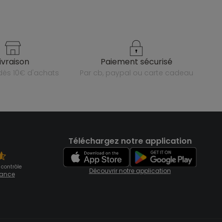
livraison
paiement sécurisé
e dès 10€ d'achats
par cb, paypal ou carte cadeau
Téléchargez notre application
 contrôle
Découvrir notre application
fiance