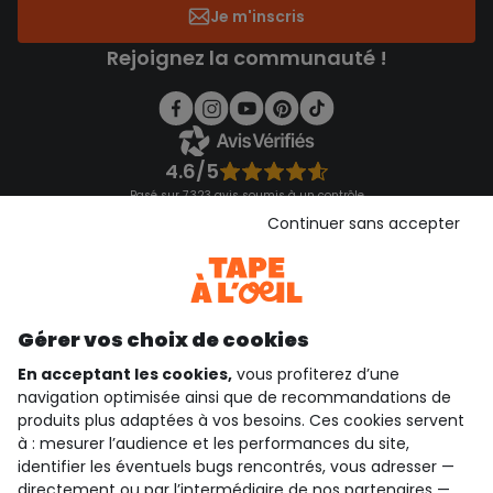
Je m'inscris
Rejoignez la communauté !
4.6/5
Basé sur 7 323 avis soumis à un contrôle
Voir l’attestation de confiance
Continuer sans accepter
Consulter les CGU
Téléchargez notre application
Découvrir notre application
Gérer vos choix de cookies
En acceptant les cookies,
vous profiterez d’une
navigation optimisée ainsi que de recommandations de
qui sommes-nous ?
produits plus adaptées à vos besoins. Ces cookies servent
à : mesurer l’audience et les performances du site,
besoin d'aide ?
identifier les éventuels bugs rencontrés, vous adresser —
directement ou par l’intermédiaire de nos
partenaires
—