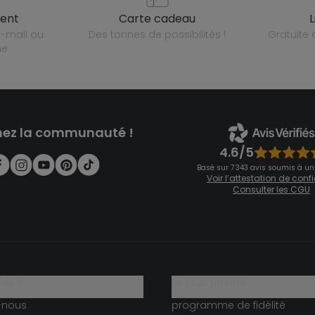
ient
carte cadeau
des tonnes de possibilités !
gratuit
ne
nez la communauté !
4.6/5
Basé sur 7 343 avis soumis à un
Voir l’attestation de con
Consulter les CGU
ide ?
le club fidélité
-nous
programme de fidélité