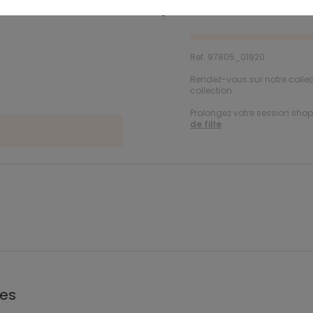
Description
Ref. 97805_01920
Rendez-vous sur notre colle
collection.
Prolongez votre session shopp
de fille
.
les