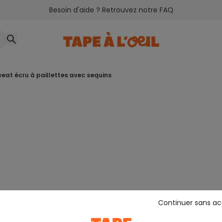
Besoin d'aide ? Retrouvez notre FAQ
sweat écru à paillettes avec sequins
Continuer sans a