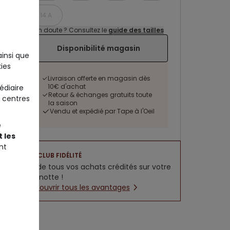
14 A
Un doute ? Consultez le
guide des tailles
Disponibilité magasin
ainsi que
ies
Livraison offerte en magasin dès
10€ d'achat
édiaire
Retour & échanges gratuits toute
 centres
la saison
Vendu et expédié par Tape à l'Oeil
e
 les
nt
CLUB FIDÉLITÉ
5% de tous vos achats crédités sur votre
cagnotte !
Découvrir tous les avantages