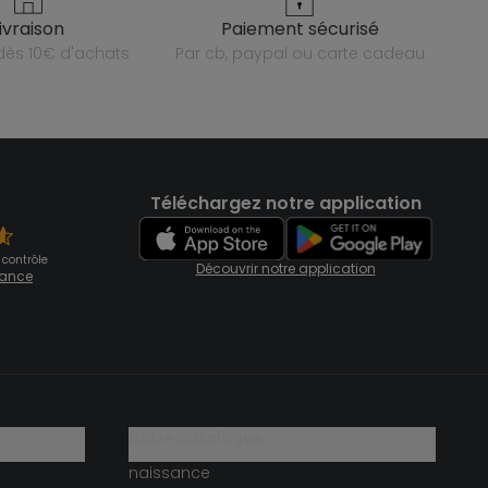
livraison
paiement sécurisé
e dès 10€ d'achats
par cb, paypal ou carte cadeau
Téléchargez notre application
 contrôle
Découvrir notre application
fiance
notre catalogue
naissance