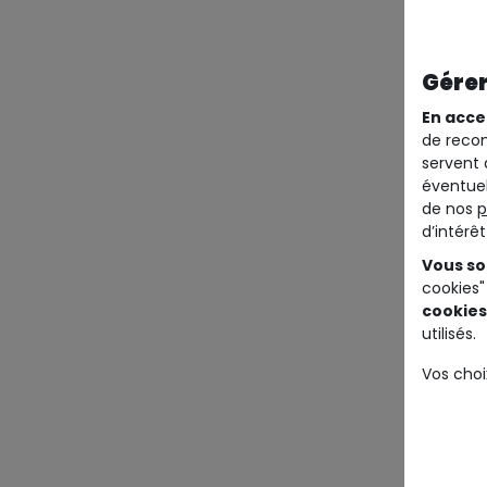
Gérer
En acce
de recom
servent 
éventuel
de nos
p
d’intérê
Vous so
cookies"
cookies
utilisés.
Vos choi