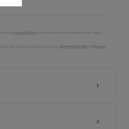
ction de
sweats fille
pour découvrir tous les produits de la
ing sur Tape à l'oeil au fil de nos
vêtements fille
et
tenues