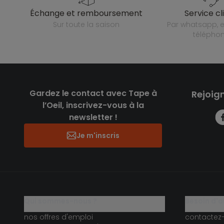
échange et remboursement
service cl
sur toute la saison
par whatsapp, e-mail ou
télépho
Gardez le contact avec Tape à
Rejoig
l’Oeil, inscrivez-vous à la
newsletter !
Je m'inscris
qui sommes-nous ?
besoin d'a
nos offres d'emploi
contactez