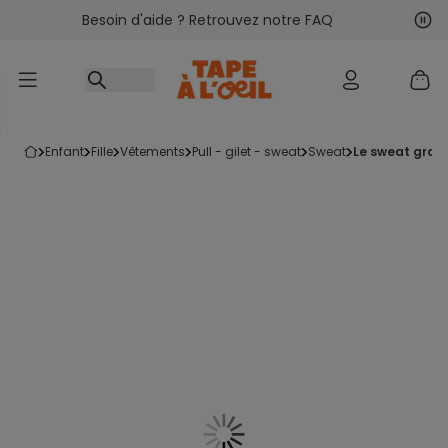
Besoin d'aide ? Retrouvez notre FAQ
Accéder au contenu
Sui
Pré
enfant
fille
vêtements
pull - gilet - sweat
sweat
le sweat grat