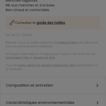
Manches raglantes.
Rib aux manches et à la base.
Bien chaud et confortable.
Consultez le
guide des tailles
Ref. 95727_02599
Rendez-vous sur notre collection de
sweats fille
pour découvrir
tous les produits de la collection.
Prolongez votre session shopping sur Tape à l'oeil au fil de nos
vêtements fille
et
tenues de fille
.
Tous les
pulls, gilets et sweats roses pour fille
disponibles sur
la boutique.
Composition et entretien
Caractéristiques environnementales