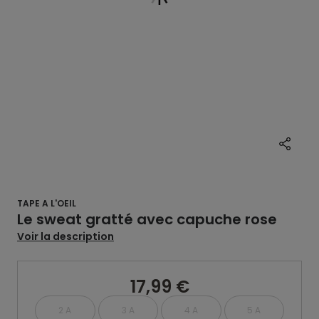
TAPE A L'OEIL
Le sweat gratté avec capuche rose
Voir la description
17,99 €
2 A
3 A
4 A
5 A