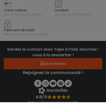
carte cadeau
livraison
des tonnes de possibilités !
gratuite dès 10€ d'achats
paiement sécurisé
par cb, paypal ou carte cadeau
Gardez le contact avec Tape à l’Oeil, inscrivez-
vous à la newsletter !
Je m'inscris
Rejoignez la communauté !
4.6/5
Basé sur 7 323 avis soumis à un contrôle
Voir l’attestation de confiance