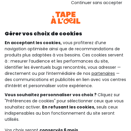
Continuer sans accepter
Consulter les CGU
Téléchargez notre application
Découvrir notre application
Gérer vos choix de cookies
En acceptant les cookies,
vous profiterez d’une
navigation optimisée ainsi que de recommandations de
qui sommes-nous ?
produits plus adaptées à vos besoins. Ces cookies servent
à : mesurer l’audience et les performances du site,
besoin d'aide ?
identifier les éventuels bugs rencontrés, vous adresser —
directement ou par l’intermédiaire de nos
partenaires
—
le club fidélité
des communications et publicités en lien avec vos centres
d’intérêt et personnaliser votre expérience.
notre catalogue
Vous souhaitez personnaliser vos choix ?
Cliquez sur
"Préférences de cookies" pour sélectionner ceux que vous
souhaitez activer.
En refusant les cookies,
seuls ceux
indispensables au bon fonctionnement du site seront
Conditions générales de ventes et d'utilisation
Conditions d’utilisation des réseaux sociaux
utilisés.
Politique de confidentialité
*Conditions des offres
Vos choix seront
conservés 6 mois.