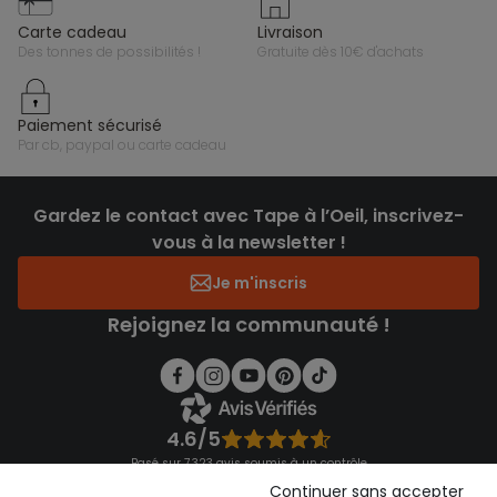
carte cadeau
livraison
des tonnes de possibilités !
gratuite dès 10€ d'achats
paiement sécurisé
par cb, paypal ou carte cadeau
Gardez le contact avec Tape à l’Oeil, inscrivez-
vous à la newsletter !
Je m'inscris
Rejoignez la communauté !
4.6/5
Basé sur 7 323 avis soumis à un contrôle
Voir l’attestation de confiance
Continuer sans accepter