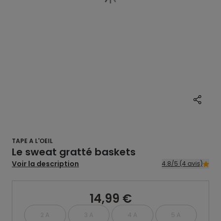
TAPE A L'OEIL
Le sweat gratté baskets
Voir la description
4.8/5 (4 avis)
14,99 €
2 A
3 A
4 A
5 A