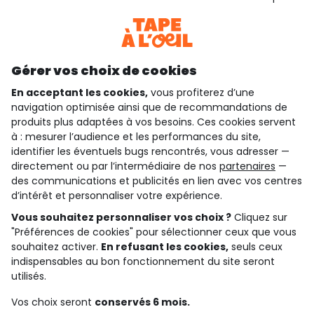
Consulter les CGU
Téléchargez notre application
Découvrir notre application
Gérer vos choix de cookies
En acceptant les cookies,
vous profiterez d’une
navigation optimisée ainsi que de recommandations de
qui sommes-nous ?
produits plus adaptées à vos besoins. Ces cookies servent
à : mesurer l’audience et les performances du site,
besoin d'aide ?
identifier les éventuels bugs rencontrés, vous adresser —
directement ou par l’intermédiaire de nos
partenaires
—
le club fidélité
des communications et publicités en lien avec vos centres
d’intérêt et personnaliser votre expérience.
notre catalogue
Vous souhaitez personnaliser vos choix ?
Cliquez sur
"Préférences de cookies" pour sélectionner ceux que vous
souhaitez activer.
En refusant les cookies,
seuls ceux
indispensables au bon fonctionnement du site seront
Conditions générales de ventes et d'utilisation
Conditions d’utilisation des réseaux sociaux
utilisés.
Politique de confidentialité
*Conditions des offres
Vos choix seront
conservés 6 mois.
Cookies et données personnelles