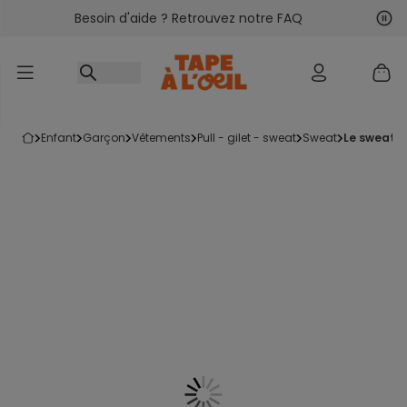
Besoin d'aide ? Retrouvez notre FAQ
Accéder au contenu
Sui
Pré
enfant
garçon
vêtements
pull - gilet - sweat
sweat
le sweat 