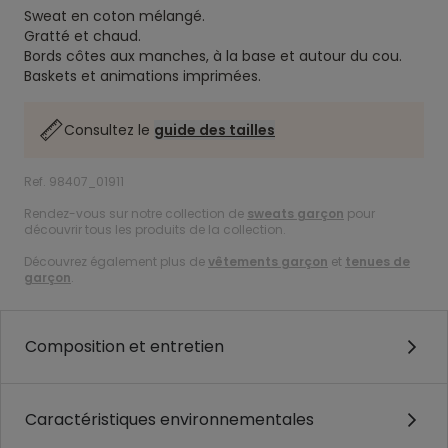
Sweat en coton mélangé.
Gratté et chaud.
Bords côtes aux manches, à la base et autour du cou.
Baskets et animations imprimées.
Consultez le
guide des tailles
Ref. 98407_01911
Rendez-vous sur notre collection de
sweats garçon
pour
découvrir tous les produits de la collection.
Découvrez également plus de
vêtements garçon
et
tenues de
garçon
.
Composition et entretien
Caractéristiques environnementales