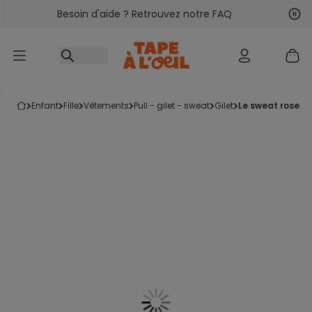
Besoin d'aide ? Retrouvez notre FAQ
Accéder au contenu
Sui
Pré
enfant
fille
vêtements
pull - gilet - sweat
gilet
le sweat rose f