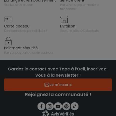
échange et remboursement
service client
sur toute la saison
par whatsapp, e-mail ou
téléphone
carte cadeau
livraison
des tonnes de possibilités !
gratuite dès 10€ d'achats
paiement sécurisé
par cb, paypal ou carte cadeau
Gardez le contact avec Tape à l’Oeil, inscrivez-
vous à la newsletter !
Je m'inscris
Rejoignez la communauté !