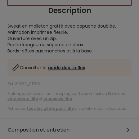
Description
Sweat en molleton gratté avec capuche doublée.
Animation imprimée fleurie.
Ouverture avec un zip.
Poche kangourou séparée en deux.
Bords-côtes aux manches et à la base.
Consultez le
guide des tailles
Ref. 30247_01795
Prolongez votre session shopping sur Tape à l'oeil au fil de nos
vêtements fille
et
tenues de fille
.
Retrouvez
tous les gilets pour fille
disponibles sur la boutique.
Composition et entretien