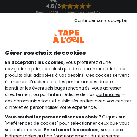
4.6/5
Basé sur 7 323 avis soumis à un contrôle
Voir l’attestation de confiance
Continuer sans accepter
Consulter les CGU
Téléchargez notre application
Découvrir notre application
Gérer vos choix de cookies
En acceptant les cookies,
vous profiterez d’une
navigation optimisée ainsi que de recommandations de
qui sommes-nous ?
produits plus adaptées à vos besoins. Ces cookies servent
à : mesurer l’audience et les performances du site,
besoin d'aide ?
identifier les éventuels bugs rencontrés, vous adresser —
directement ou par l’intermédiaire de nos
partenaires
—
le club fidélité
des communications et publicités en lien avec vos centres
d’intérêt et personnaliser votre expérience.
notre catalogue
Vous souhaitez personnaliser vos choix ?
Cliquez sur
"Préférences de cookies" pour sélectionner ceux que vous
souhaitez activer.
En refusant les cookies,
seuls ceux
indispensables au bon fonctionnement du site seront
Conditions générales de ventes et d'utilisation