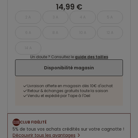
14,99 €
2 A
3 A
4 A
5 A
6 A
8 A
10 A
12 A
14 A
Un doute ? Consultez le
guide des tailles
Disponibilité magasin
Livraison offerte en magasin dès 10€ d'achat
Retour & échanges gratuits toute la saison
Vendu et expédié par Tape à l'Oeil
CLUB FIDÉLITÉ
5% de tous vos achats crédités sur votre cagnotte !
Découvrir tous les avantages