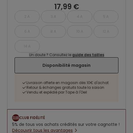
17,99 €
2 A
3 A
4 A
5 A
6 A
8 A
10 A
12 A
14 A
Un doute ? Consultez le
guide des tailles
Disponibilité magasin
Livraison offerte en magasin dès 10€ d'achat
Retour & échanges gratuits toute la saison
Vendu et expédié par Tape à l'Oeil
CLUB FIDÉLITÉ
5% de tous vos achats crédités sur votre cagnotte !
Découvrir tous les avantages