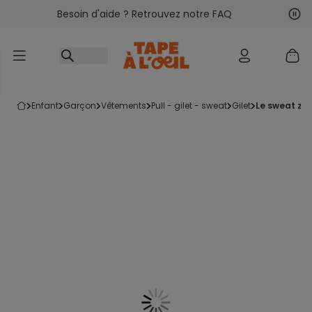
Besoin d'aide ? Retrouvez notre FAQ
Accéder au contenu
Sui
Pré
enfant
garçon
vêtements
pull - gilet - sweat
gilet
le sweat zi