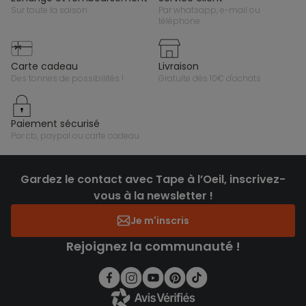
sur toute la saison
par whatsapp, e-mail ou
téléphone
carte cadeau
livraison
des tonnes de possibilités !
gratuite dès 10€ d'achats
paiement sécurisé
par cb, paypal ou carte cadeau
Gardez le contact avec Tape à l’Oeil, inscrivez-
vous à la newsletter !
Je m'inscris
Rejoignez la communauté !