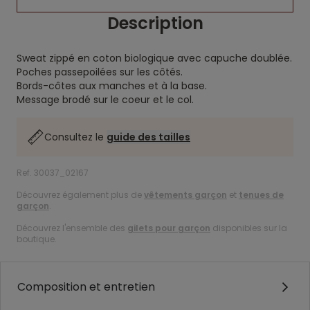
Description
Sweat zippé en coton biologique avec capuche doublée.
Poches passepoilées sur les côtés.
Bords-côtes aux manches et à la base.
Message brodé sur le coeur et le col.
Consultez le
guide des tailles
Ref. 30037_02167
Découvrez également plus de
vêtements garçon
et
tenues de
garçon
.
Découvrez l'ensemble des
gilets pour garçon
disponibles sur la
boutique.
Composition et entretien