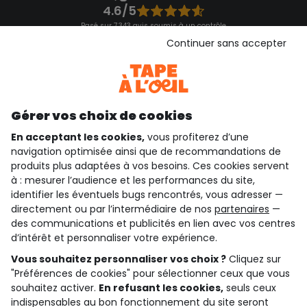
4.6/5
Basé sur 7 343 avis soumis à un contrôle
Voir l’attestation de confiance
Continuer sans accepter
Consulter les CGU
Téléchargez notre application
Découvrir notre application
Gérer vos choix de cookies
En acceptant les cookies,
vous profiterez d’une
navigation optimisée ainsi que de recommandations de
qui sommes-nous ?
produits plus adaptées à vos besoins. Ces cookies servent
à : mesurer l’audience et les performances du site,
besoin d'aide ?
identifier les éventuels bugs rencontrés, vous adresser —
directement ou par l’intermédiaire de nos
partenaires
—
le club fidélité
des communications et publicités en lien avec vos centres
d’intérêt et personnaliser votre expérience.
notre catalogue
Vous souhaitez personnaliser vos choix ?
Cliquez sur
"Préférences de cookies" pour sélectionner ceux que vous
souhaitez activer.
En refusant les cookies,
seuls ceux
indispensables au bon fonctionnement du site seront
Conditions générales de ventes et d'utilisation