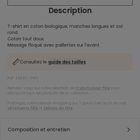
Description
T-shirt en coton biologique, manches longues et col
rond.
Coton tout doux.
Message floqué avec paillettes sur l'avant.
Consultez le
guide des tailles
Ref. 29820_01911
Rendez-vous sur notre sélection de
t-shirts pour fille
pour
découvrir tous les produits de la collection.
Prolongez votre session shopping sur Tape à l'oeil au fil de nos
vêtements fille
et
tenues de fille
.
Composition et entretien