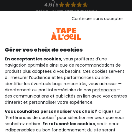
4.6/5
Basé sur 7 343 avis soumis à un contrôle
Voir l’attestation de confiance
Continuer sans accepter
Consulter les CGU
Téléchargez notre application
Découvrir notre application
Gérer vos choix de cookies
En acceptant les cookies,
vous profiterez d’une
navigation optimisée ainsi que de recommandations de
qui sommes-nous ?
produits plus adaptées à vos besoins. Ces cookies servent
à : mesurer l’audience et les performances du site,
besoin d'aide ?
identifier les éventuels bugs rencontrés, vous adresser —
directement ou par l’intermédiaire de nos
partenaires
—
le club fidélité
des communications et publicités en lien avec vos centres
d’intérêt et personnaliser votre expérience.
notre catalogue
Vous souhaitez personnaliser vos choix ?
Cliquez sur
"Préférences de cookies" pour sélectionner ceux que vous
souhaitez activer.
En refusant les cookies,
seuls ceux
indispensables au bon fonctionnement du site seront
Conditions générales de ventes et d'utilisation