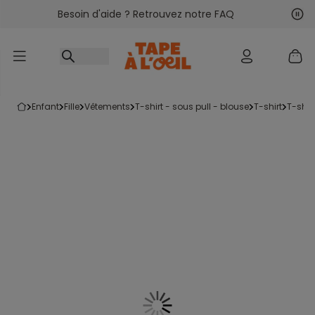
Besoin d'aide ? Retrouvez notre FAQ
Accéder au contenu
Sui
Pré
enfant
fille
vêtements
t-shirt - sous pull - blouse
t-shirt
t-shi