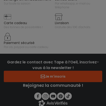
sur toute la saison
par whatsapp, e-mail ou
téléphone
carte cadeau
livraison
des tonnes de possibilités !
gratuite dès 10€ d'achats
paiement sécurisé
par cb, paypal ou carte cadeau
Gardez le contact avec Tape à l’Oeil, inscrivez-
vous à la newsletter !
Je m'inscris
Rejoignez la communauté !