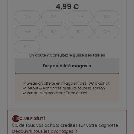
4,99 €
2 A
3 A
4 A
5 A
6 A
8 A
10 A
12 A
14 A
Un doute ? Consultez le
guide des tailles
Disponibilité magasin
Livraison offerte en magasin dès 10€ d'achat
Retour & échanges gratuits toute la saison
Vendu et expédié par Tape à l'Oeil
CLUB FIDÉLITÉ
5% de tous vos achats crédités sur votre cagnotte !
Découvrir tous les avantages