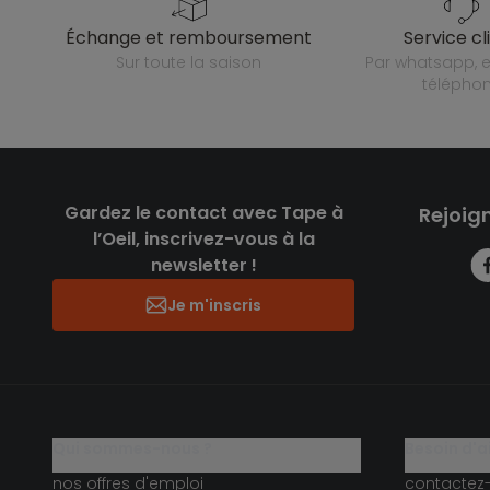
échange et remboursement
service cl
sur toute la saison
par whatsapp, e-mail ou
télépho
Gardez le contact avec Tape à
Rejoig
l’Oeil, inscrivez-vous à la
newsletter !
Je m'inscris
qui sommes-nous ?
besoin d'a
nos offres d'emploi
contactez