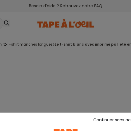
Besoin d'aide ? Retrouvez notre FAQ
hirt
t-shirt manches longues
le t-shirt blanc avec imprimé pailleté 
Continuer sans a