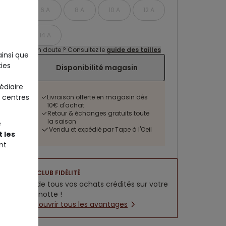
6 A
8 A
10 A
12 A
14 A
Un doute ? Consultez le
guide des tailles
ainsi que
ies
Disponibilité magasin
édiaire
 centres
Livraison offerte en magasin dès
10€ d'achat
Retour & échanges gratuits toute
la saison
e
Vendu et expédié par Tape à l'Oeil
 les
nt
CLUB FIDÉLITÉ
5% de tous vos achats crédités sur votre
cagnotte !
Découvrir tous les avantages