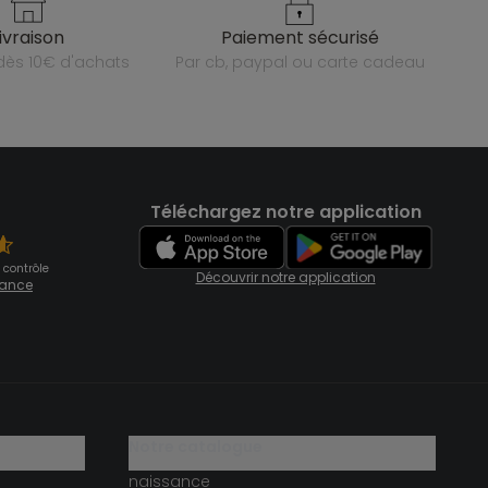
livraison
paiement sécurisé
e dès 10€ d'achats
par cb, paypal ou carte cadeau
Téléchargez notre application
 contrôle
Découvrir notre application
fiance
notre catalogue
naissance