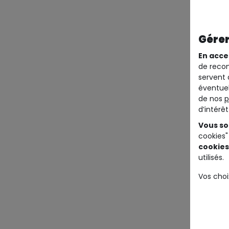
Gérer
En acce
de recom
servent 
éventuel
de nos
p
d’intérê
Vous so
cookies"
cookies
utilisés.
Vos choi