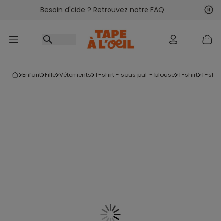
Besoin d'aide ? Retrouvez notre FAQ
Accéder au contenu
Sui
Pré
enfant
fille
vêtements
t-shirt - sous pull - blouse
t-shirt
t-shi