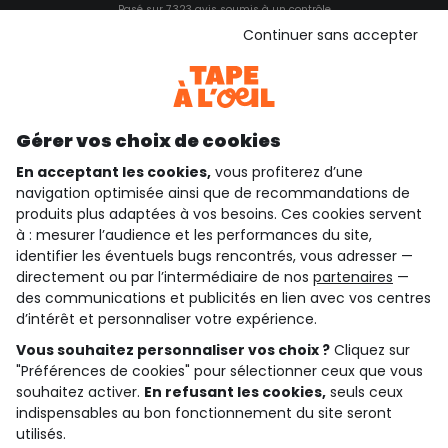
Basé sur 7 323 avis soumis à un contrôle
Voir l’attestation de confiance
Continuer sans accepter
Consulter les CGU
Téléchargez notre application
Découvrir notre application
Gérer vos choix de cookies
En acceptant les cookies,
vous profiterez d’une
navigation optimisée ainsi que de recommandations de
qui sommes-nous ?
produits plus adaptées à vos besoins. Ces cookies servent
à : mesurer l’audience et les performances du site,
besoin d'aide ?
identifier les éventuels bugs rencontrés, vous adresser —
directement ou par l’intermédiaire de nos
partenaires
—
le club fidélité
des communications et publicités en lien avec vos centres
d’intérêt et personnaliser votre expérience.
notre catalogue
Vous souhaitez personnaliser vos choix ?
Cliquez sur
"Préférences de cookies" pour sélectionner ceux que vous
souhaitez activer.
En refusant les cookies,
seuls ceux
indispensables au bon fonctionnement du site seront
Conditions générales de ventes et d'utilisation
Conditions d’utilisation des réseaux sociaux
utilisés.
Politique de confidentialité