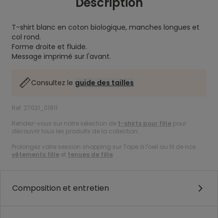
Description
T-shirt blanc en coton biologique, manches longues et
col rond.
Forme droite et fluide.
Message imprimé sur l'avant.
Consultez le
guide des tailles
Ref. 27021_01911
Rendez-vous sur notre sélection de
t-shirts pour fille
pour
découvrir tous les produits de la collection.
Prolongez votre session shopping sur Tape à l'oeil au fil de nos
vêtements fille
et
tenues de fille
.
Composition et entretien