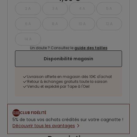
2 A
3 A
4 A
5 A
6 A
8 A
10 A
12 A
14 A
Un doute ? Consultez le
guide des tailles
Disponibilité magasin
Livraison offerte en magasin dès 10€ d'achat
Retour & échanges gratuits toute la saison
Vendu et expédié par Tape à l'Oeil
CLUB FIDÉLITÉ
5% de tous vos achats crédités sur votre cagnotte !
Découvrir tous les avantages