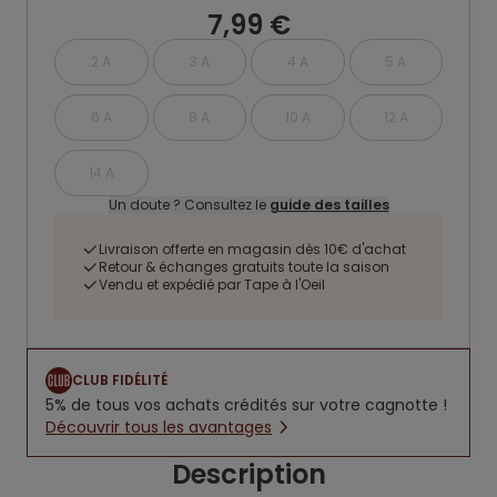
7,99 €
2 A
3 A
4 A
5 A
6 A
8 A
10 A
12 A
14 A
Un doute ? Consultez le
guide des tailles
Livraison offerte en magasin dès 10€ d'achat
Retour & échanges gratuits toute la saison
Vendu et expédié par Tape à l'Oeil
CLUB FIDÉLITÉ
5% de tous vos achats crédités sur votre cagnotte !
Découvrir tous les avantages
Description