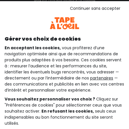
Basé sur 7 323 avis soumis à un contrôle
Voir l’attestation de confiance
Continuer sans accepter
Consulter les CGU
Téléchargez notre application
Découvrir notre application
Gérer vos choix de cookies
En acceptant les cookies,
vous profiterez d’une
navigation optimisée ainsi que de recommandations de
qui sommes-nous ?
produits plus adaptées à vos besoins. Ces cookies servent
à : mesurer l’audience et les performances du site,
besoin d'aide ?
identifier les éventuels bugs rencontrés, vous adresser —
directement ou par l’intermédiaire de nos
partenaires
—
le club fidélité
des communications et publicités en lien avec vos centres
d’intérêt et personnaliser votre expérience.
notre catalogue
Vous souhaitez personnaliser vos choix ?
Cliquez sur
"Préférences de cookies" pour sélectionner ceux que vous
souhaitez activer.
En refusant les cookies,
seuls ceux
indispensables au bon fonctionnement du site seront
Conditions générales de ventes et d'utilisation
Conditions d’utilisation des réseaux sociaux
utilisés.
Politique de confidentialité