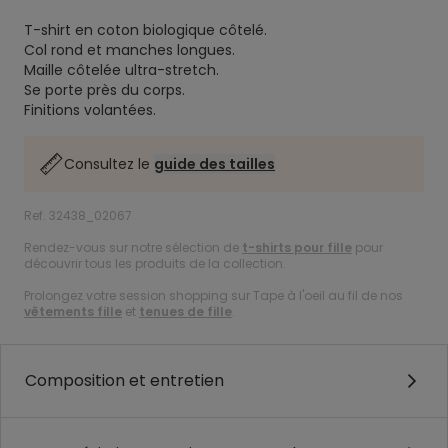
T-shirt en coton biologique côtelé.
Col rond et manches longues.
Maille côtelée ultra-stretch.
Se porte près du corps.
Finitions volantées.
Consultez le
guide des tailles
Ref. 32438_02067
Rendez-vous sur notre sélection de
t-shirts pour fille
pour
découvrir tous les produits de la collection.
Prolongez votre session shopping sur Tape à l'oeil au fil de nos
vêtements fille
et
tenues de fille
.
Composition et entretien