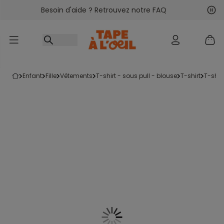
Besoin d'aide ? Retrouvez notre FAQ
Accéder au contenu
Sui
Pré
enfant
fille
vêtements
t-shirt - sous pull - blouse
t-shirt
t-shi