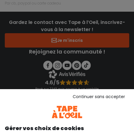
par cb, paypal ou carte cadeau
Gardez le contact avec Tape à l’Oeil, inscrivez-
vous à la newsletter !
Je m'inscris
Rejoignez la communauté !
4.6/5
Basé sur 7 343 avis soumis à un contrôle
Voir l’attestation de confiance
Continuer sans accepter
Consulter les CGU
Téléchargez notre application
Découvrir notre application
Gérer vos choix de cookies