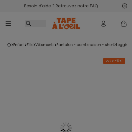
Besoin d'aide ? Retrouvez notre FAQ
Accéder au contenu
Sui
Pré
enfant
fille
vêtements
pantalon - combinaison - short
legging
Outlet -50%*