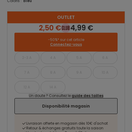
Coloris :
bleu
OUTLET
2,50 €
4,99 €
-50%* sur cet article
Connectez-vous
2-3 A
4 A
5 A
6 A
7 A
8 A
9 A
10 A
12 A
14 A
Un doute ? Consultez le
guide des tailles
Disponibilité magasin
Livraison offerte en magasin dès 10€ d'achat
Retour & échanges gratuits toute la saison