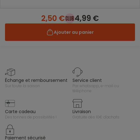
2,50 €
4,99 €
Ajouter au panier
échange et remboursement
service client
sur toute la saison
par whatsapp, e-mail ou
téléphone
carte cadeau
livraison
des tonnes de possibilités !
gratuite dès 10€ d'achats
paiement sécurisé