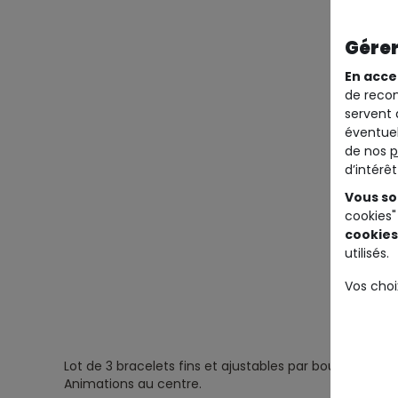
Gérer
En acce
de recom
servent 
éventuel
de nos
p
d’intérê
Vous so
cookies"
cookies
utilisés.
Vos choi
Lot de 3 bracelets fins et ajustables par boucle.
Animations au centre.