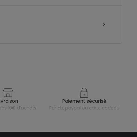
livraison
paiement sécurisé
e dès 10€ d'achats
par cb, paypal ou carte cadeau