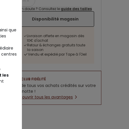
14 A
Un doute ? Consultez le
guide des tailles
Disponibilité magasin
ainsi que
ies
Livraison offerte en magasin dès
10€ d'achat
Retour & échanges gratuits toute
édiaire
la saison
 centres
Vendu et expédié par Tape à l'Oeil
e
 les
CLUB FIDÉLITÉ
nt
5% de tous vos achats crédités sur votre
cagnotte !
Découvrir tous les avantages