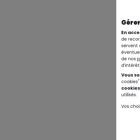
Gérer
En acce
de recom
servent 
éventuel
de nos
p
d’intérê
Vous so
cookies"
cookies
utilisés.
Vos choi