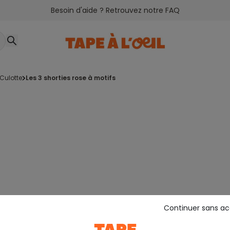
Besoin d'aide ? Retrouvez notre FAQ
culotte
les 3 shorties rose à motifs
Continuer sans a