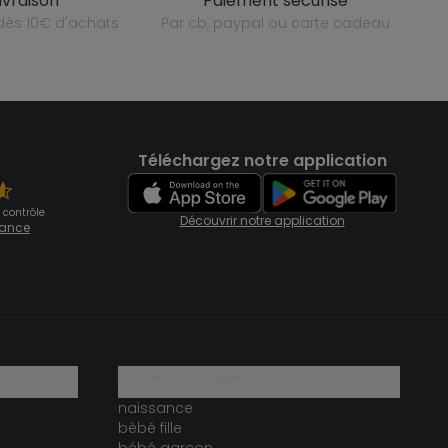
livraison
paiement sécurisé
e dès 10€ d'achats
par cb, paypal ou carte cadeau
Téléchargez notre application
 contrôle
Découvrir notre application
fiance
notre catalogue
naissance
bébé fille