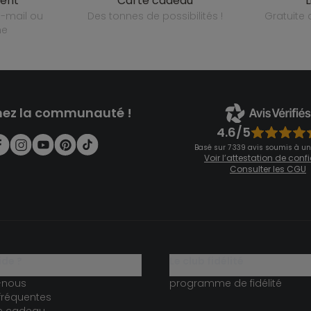
ient
carte cadeau
des tonnes de possibilités !
gratuit
ne
nez la communauté !
4.6/5
Basé sur 7 339 avis soumis à un
Voir l’attestation de con
Consulter les CGU
ide ?
le club fidélité
-nous
programme de fidélité
fréquentes