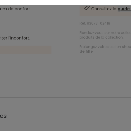
mum de confort.
Consultez le
guide 
.
Ref. 93673_02418
Rendez-vous sur notre colle
produits de la collection.
ter l'inconfort.
Prolongez votre session shopp
de fille
.
les