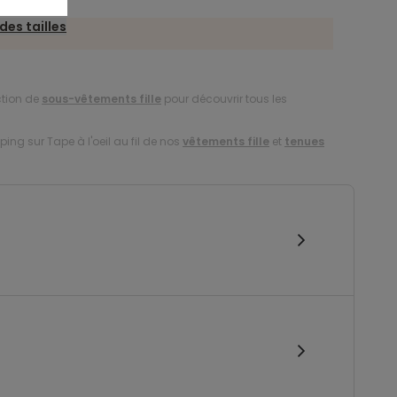
des tailles
ction de
sous-vêtements fille
pour découvrir tous les
ing sur Tape à l'oeil au fil de nos
vêtements fille
et
tenues