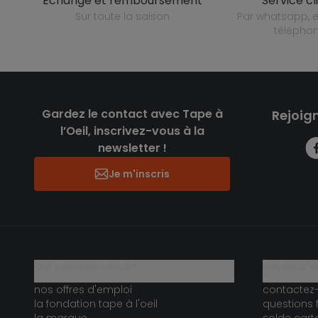
échange et remboursement
service cl
sur toute la saison
par whatsapp, e-mail ou
télépho
Gardez le contact avec Tape à
Rejoig
l’Oeil, inscrivez-vous à la
newsletter !
Je m'inscris
qui sommes-nous ?
besoin d'a
nos offres d'emploi
contactez
la fondation tape à l'oeil
questions 