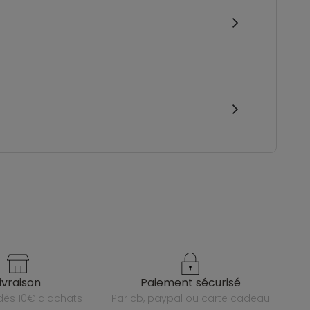
livraison
paiement sécurisé
e dès 10€ d'achats
par cb, paypal ou carte cadeau