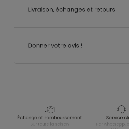
Livraison, échanges et retours
Donner votre avis !
échange et remboursement
service cl
sur toute la saison
par whatsapp, e-mail ou