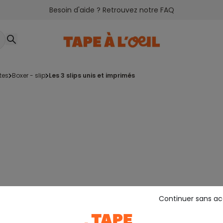
Besoin d'aide ? Retrouvez notre FAQ
tes
boxer - slip
les 3 slips unis et imprimés
Continuer sans a