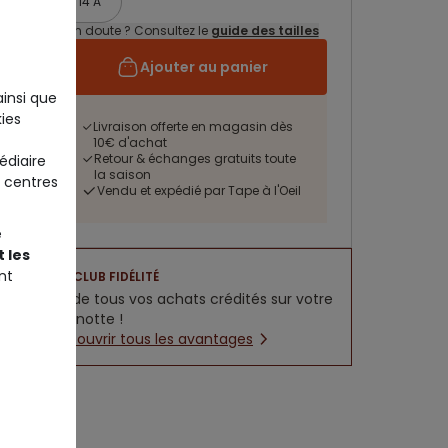
14 A
Un doute ? Consultez le
guide des tailles
Ajouter au panier
ainsi que
ies
Livraison offerte en magasin dès
10€ d'achat
Retour & échanges gratuits toute
édiaire
la saison
 centres
Vendu et expédié par Tape à l'Oeil
e
 les
nt
CLUB FIDÉLITÉ
5% de tous vos achats crédités sur votre
cagnotte !
Découvrir tous les avantages