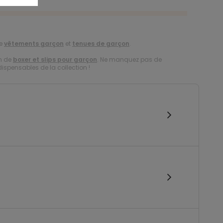
de
vêtements garçon
et
tenues de garçon
.
on de
boxer et slips pour garçon
. Ne manquez pas de
dispensables de la collection !