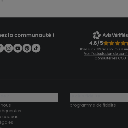
ne
nez la communauté !
4.6/5
Basé sur 7 339 avis soumis à un
Voir l’attestation de con
Consulter les CGU
ide ?
le club fidélité
-nous
programme de fidélité
fréquentes
te cadeau
égales