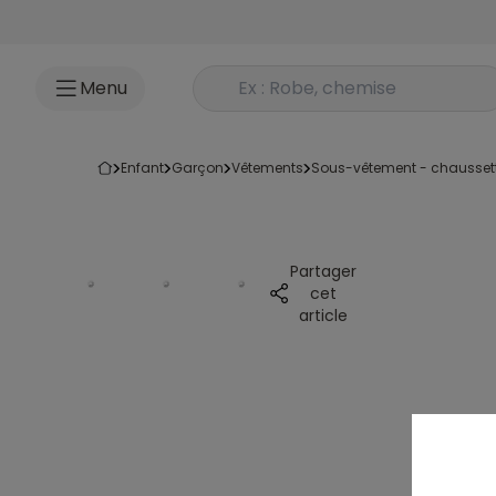
Accéder au contenu
Rechercher un produit
Menu
enfant
garçon
vêtements
sous-vêtement - chausset
Partager
cet
article