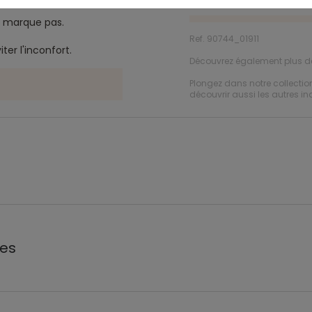
ne marque pas.
Ref. 90744_01911
ter l'inconfort.
Découvrez également plus 
Plongez dans notre collecti
découvrir aussi les autres in
les