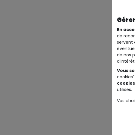
Gérer
En acce
de recom
servent 
éventuel
de nos
p
d’intérê
Vous so
cookies"
cookies
utilisés.
Vos choi