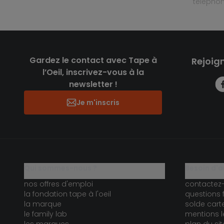
télépho
Gardez le contact avec Tape à
Rejoig
l’Oeil, inscrivez-vous à la
newsletter !
Je m'inscris
qui sommes-nous ?
besoin d'a
nos offres d'emploi
contactez
la fondation tape à l'oeil
questions 
la marque
solde car
le family lab
mentions l