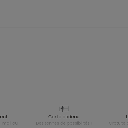
ient
carte cadeau
des tonnes de possibilités !
gratuit