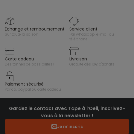
échange et remboursement
service client
sur toute la saison
par whatsapp, e-mail ou
téléphone
carte cadeau
livraison
des tonnes de possibilités !
gratuite dès 10€ d'achats
paiement sécurisé
par cb, paypal ou carte cadeau
Gardez le contact avec Tape à l’Oeil, inscrivez-
vous à la newsletter !
Je m'inscris