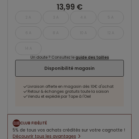
13,99 €
2 A
3 A
4 A
5 A
6 A
8 A
10 A
12 A
14 A
Un doute ? Consultez le
guide des tailles
Disponibilité magasin
Livraison offerte en magasin dès 10€ d'achat
Retour & échanges gratuits toute la saison
Vendu et expédié par Tape à l'Oeil
CLUB FIDÉLITÉ
5% de tous vos achats crédités sur votre cagnotte !
Découvrir tous les avantages