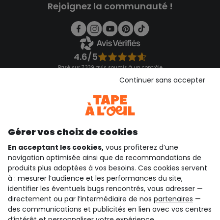
Rejoignez la communauté !
4.6/5
Basé sur 7 339 avis soumis à un contrôle
Voir l’attestation de confiance
Continuer sans accepter
Consulter les CGU
Téléchargez notre application
Découvrir notre application
Gérer vos choix de cookies
En acceptant les cookies,
vous profiterez d’une
navigation optimisée ainsi que de recommandations de
qui sommes-nous ?
produits plus adaptées à vos besoins. Ces cookies servent
à : mesurer l’audience et les performances du site,
besoin d'aide ?
identifier les éventuels bugs rencontrés, vous adresser —
directement ou par l’intermédiaire de nos
partenaires
—
le club fidélité
des communications et publicités en lien avec vos centres
d’intérêt et personnaliser votre expérience.