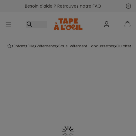
Besoin d'aide ? Retrouvez notre FAQ
Accéder au contenu
Sui
Pré
enfant
fille
vêtements
sous-vêtement - chaussettes
culotte
l