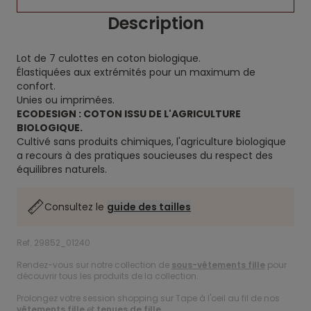
Description
Lot de 7 culottes en coton biologique.
Élastiquées aux extrémités pour un maximum de
confort.
Unies ou imprimées.
ECODESIGN : COTON ISSU DE L'AGRICULTURE
BIOLOGIQUE.
Cultivé sans produits chimiques, l'agriculture biologique
a recours à des pratiques soucieuses du respect des
équilibres naturels.
Consultez le
guide des tailles
Ref. 29852_01240
Rendez-vous sur notre collection de
sous-vêtements fille
pour
découvrir tous les produits de la collection.
Prolongez votre session shopping sur Tape à l'oeil au fil de nos
vêtements fille
et
tenues de fille
.