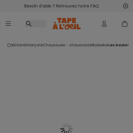
Besoin d'aide ? Retrouvez notre FAQ
Accéder au contenu
Sui
Pré
enfant
garçon
chaussures - chaussons
baskets
les baskets