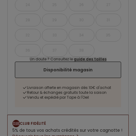
24
25
26
27
28
29
30
31
32
33
34
35
36
37
38
Un doute ? Consultez le
guide des tailles
Disponibilité magasin
Livraison offerte en magasin dès 10€ d'achat
Retour & échanges gratuits toute la saison
Vendu et expédié par Tape à l'Oeil
CLUB FIDÉLITÉ
5% de tous vos achats crédités sur votre cagnotte !