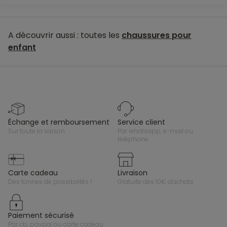
A découvrir aussi : toutes les
chaussures pour
enfant
échange et remboursement
service client
sur toute la saison
par whatsapp, e-mail ou
téléphone
carte cadeau
livraison
des tonnes de possibilités !
gratuite dès 10€ d'achats
paiement sécurisé
par cb, paypal ou carte cadeau