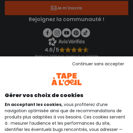
Je m'inscris
Rejoignez la communauté !
4.6/5
Basé sur 7 339 avis soumis à un contrôle
Voir l’attestation de confiance
Continuer sans accepter
Consulter les CGU
Téléchargez notre application
Découvrir notre application
Gérer vos choix de cookies
En acceptant les cookies,
vous profiterez d’une
navigation optimisée ainsi que de recommandations de
qui sommes-nous ?
produits plus adaptées à vos besoins. Ces cookies servent
à : mesurer l’audience et les performances du site,
besoin d'aide ?
identifier les éventuels bugs rencontrés, vous adresser —