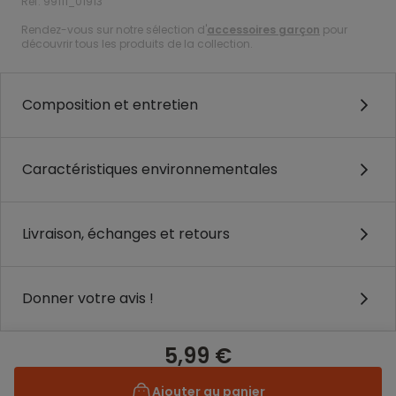
Ref. 99111_01913
Rendez-vous sur notre sélection d'
accessoires garçon
pour
découvrir tous les produits de la collection.
Composition et entretien
Caractéristiques environnementales
Livraison, échanges et retours
Donner votre avis !
5,99 €
Ajouter au panier