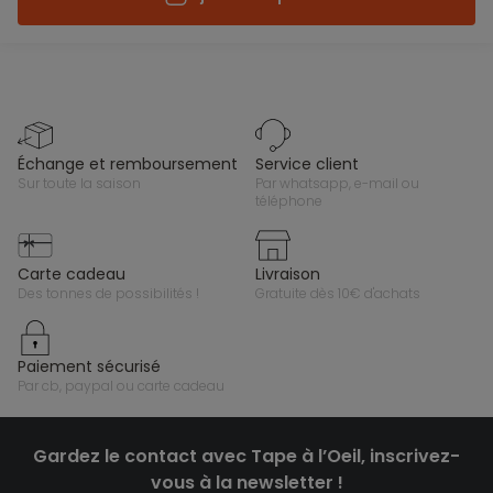
échange et remboursement
service client
sur toute la saison
par whatsapp, e-mail ou
téléphone
carte cadeau
livraison
des tonnes de possibilités !
gratuite dès 10€ d'achats
paiement sécurisé
par cb, paypal ou carte cadeau
Gardez le contact avec Tape à l’Oeil, inscrivez-
vous à la newsletter !