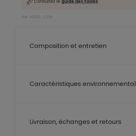
Consultez le
guide des tailles
Ref. 96332_01218
Composition et entretien
Caractéristiques environnementa
Livraison, échanges et retours