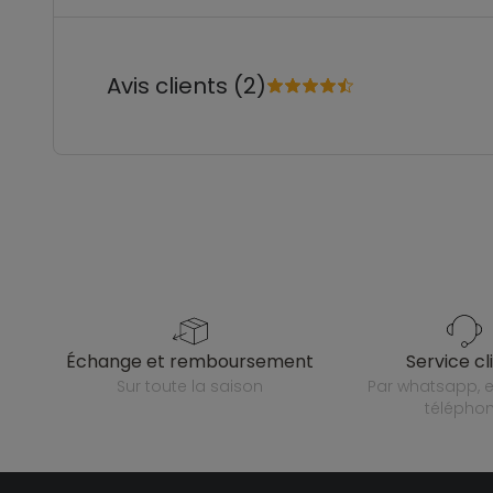
Avis clients (2)
échange et remboursement
service cl
sur toute la saison
par whatsapp, e-mail ou
télépho