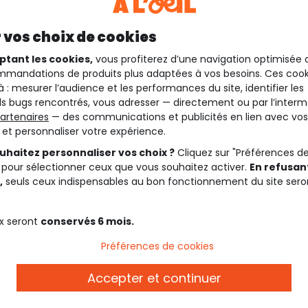
 vos choix de cookies
ptant les cookies,
vous profiterez d’une navigation optimisée 
mandations de produits plus adaptées à vos besoins. Ces cook
à : mesurer l’audience et les performances du site, identifier les
s bugs rencontrés, vous adresser — directement ou par l’interm
artenaires
— des communications et publicités en lien avec vos
t et personnaliser votre expérience.
uhaitez personnaliser vos choix ?
Cliquez sur "Préférences d
 pour sélectionner ceux que vous souhaitez activer.
En refusant
,
seuls ceux indispensables au bon fonctionnement du site sero
Description
x seront
conservés 6 mois.
Préférences de cookies
Rendez-vous sur notre collec
Accepter et continuer
Rendez-vous sur notre colle
produits de la collection.