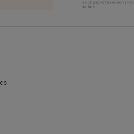
Prolongez votre session shopp
de fille
.
les