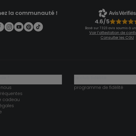
nez la communauté !
4.6/5
Basé sur 7 323 avis soumis à un
Voir l’attestation de con
Consulter les CGU
ide ?
le club fidélité
-nous
programme de fidélité
fréquentes
te cadeau
égales
e