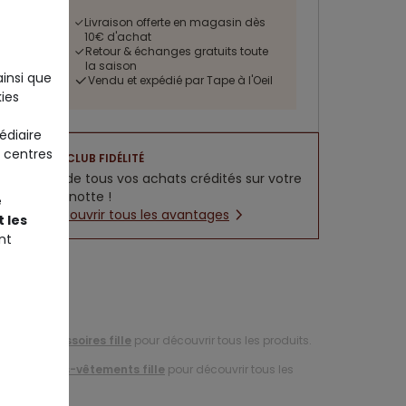
Livraison offerte en magasin dès
10€ d'achat
Retour & échanges gratuits toute
la saison
ainsi que
Vendu et expédié par Tape à l'Oeil
ies
édiaire
 centres
CLUB FIDÉLITÉ
5% de tous vos achats crédités sur votre
cagnotte !
e
Découvrir tous les avantages
 les
nt
tion d'
accessoires fille
pour découvrir tous les produits.
ction de
sous-vêtements fille
pour découvrir tous les