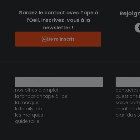
Gardez le contact avec Tape à
Rejoig
l’Oeil, inscrivez-vous à la
newsletter !
Je m'inscris
qui sommes-nous ?
besoin d'a
nos offres d'emploi
contactez
la fondation tape à l'oeil
questions 
la marque
solde car
le family lab
mentions l
les marques
plan du sit
guide taille