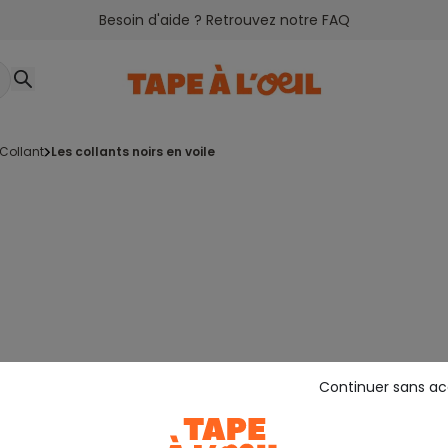
Besoin d'aide ? Retrouvez notre FAQ
collant
les collants noirs en voile
Continuer sans a