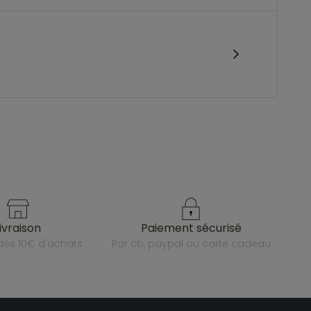
livraison
paiement sécurisé
e dès 10€ d'achats
par cb, paypal ou carte cadeau