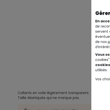
Gérer
En acce
de recom
servent 
éventuel
de nos
p
d’intérê
Vous so
cookies"
cookies
utilisés.
Vos choi
Collants en voile légèrement transparent.
Taille élastiquée qui ne marque pas.