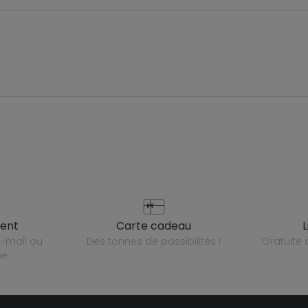
ient
carte cadeau
des tonnes de possibilités !
gratuit
ne