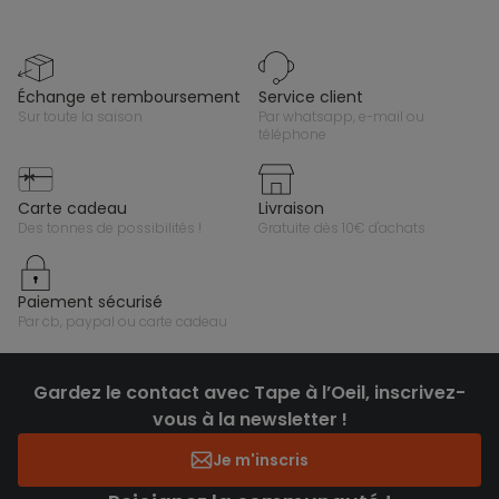
échange et remboursement
service client
sur toute la saison
par whatsapp, e-mail ou
téléphone
carte cadeau
livraison
des tonnes de possibilités !
gratuite dès 10€ d'achats
paiement sécurisé
par cb, paypal ou carte cadeau
Gardez le contact avec Tape à l’Oeil, inscrivez-
vous à la newsletter !
Je m'inscris