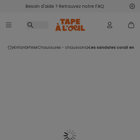
Besoin d'aide ? Retrouvez notre FAQ
Accéder au contenu
Sui
Pré
enfant
fille
chaussures - chaussons
les sandales corail en pa