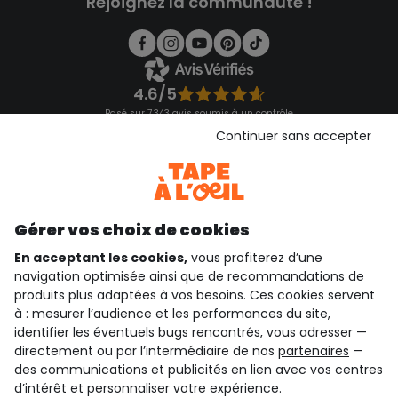
Rejoignez la communauté !
4.6/5
Basé sur 7 343 avis soumis à un contrôle
Voir l’attestation de confiance
Continuer sans accepter
Consulter les CGU
Téléchargez notre application
Découvrir notre application
Gérer vos choix de cookies
En acceptant les cookies,
vous profiterez d’une
navigation optimisée ainsi que de recommandations de
qui sommes-nous ?
produits plus adaptées à vos besoins. Ces cookies servent
à : mesurer l’audience et les performances du site,
besoin d'aide ?
identifier les éventuels bugs rencontrés, vous adresser —
directement ou par l’intermédiaire de nos
partenaires
—
le club fidélité
des communications et publicités en lien avec vos centres
d’intérêt et personnaliser votre expérience.