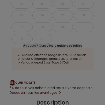
24
25
26
27
28
29
30
31
32
33
34
35
36
37
Un doute ? Consultez le
guide des tailles
Livraison offerte en magasin dès 10€ d'achat
Retour & échanges gratuits toute la saison
Vendu et expédié par Tape à l'Oeil
CLUB FIDÉLITÉ
5% de tous vos achats crédités sur votre cagnotte !
Découvrir tous les avantages
Description