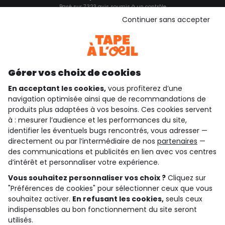
Basé sur 7 323 avis soumis à un contrôle
Voir l’attestation de confiance
Continuer sans accepter
Consulter les CGU
Téléchargez notre application
Découvrir notre application
Gérer vos choix de cookies
En acceptant les cookies,
vous profiterez d’une
navigation optimisée ainsi que de recommandations de
qui sommes-nous ?
produits plus adaptées à vos besoins. Ces cookies servent
à : mesurer l’audience et les performances du site,
besoin d'aide ?
identifier les éventuels bugs rencontrés, vous adresser —
directement ou par l’intermédiaire de nos
partenaires
—
le club fidélité
des communications et publicités en lien avec vos centres
d’intérêt et personnaliser votre expérience.
notre catalogue
Vous souhaitez personnaliser vos choix ?
Cliquez sur
"Préférences de cookies" pour sélectionner ceux que vous
souhaitez activer.
En refusant les cookies,
seuls ceux
indispensables au bon fonctionnement du site seront
Conditions générales de ventes et d'utilisation
Conditions d’utilisation des réseaux sociaux
utilisés.
Politique de confidentialité