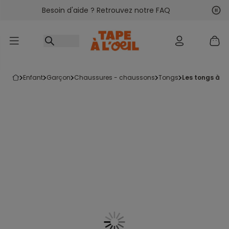
Besoin d'aide ? Retrouvez notre FAQ
Accéder au contenu
Sui
Pré
enfant
garçon
chaussures - chaussons
tongs
les tongs à i