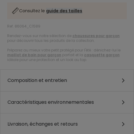
Consultez le
guide des tailles
Ref. 86064_C1589
Rendez-vous sur notre sélection de
chaussures pour garçon
pour découvrir tous les produits de la collection.
Préparez au mieux votre petit protégé pour l'été : dénichez-lui le
maillot de bain pour garçon
parfait et la
casquette garçon
idéale pour une protection et un look au top.
Composition et entretien
Caractéristiques environnementales
Livraison, échanges et retours