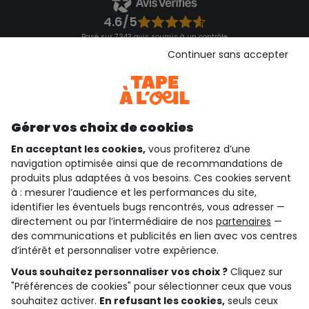
4.6/5
Basé sur 7 343 avis soumis à un contrôle
Voir l’attestation de confiance
Continuer sans accepter
Consulter les CGU
Téléchargez notre application
Découvrir notre application
Gérer vos choix de cookies
En acceptant les cookies,
vous profiterez d’une
navigation optimisée ainsi que de recommandations de
qui sommes-nous ?
produits plus adaptées à vos besoins. Ces cookies servent
à : mesurer l’audience et les performances du site,
besoin d'aide ?
identifier les éventuels bugs rencontrés, vous adresser —
directement ou par l’intermédiaire de nos
partenaires
—
le club fidélité
des communications et publicités en lien avec vos centres
d’intérêt et personnaliser votre expérience.
notre catalogue
Vous souhaitez personnaliser vos choix ?
Cliquez sur
"Préférences de cookies" pour sélectionner ceux que vous
souhaitez activer.
En refusant les cookies,
seuls ceux