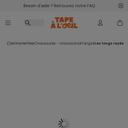
Besoin d'aide ? Retrouvez notre FAQ
Accéder au contenu
Sui
Pré
enfant
fille
chaussures - chaussons
tongs
les tongs rayées 