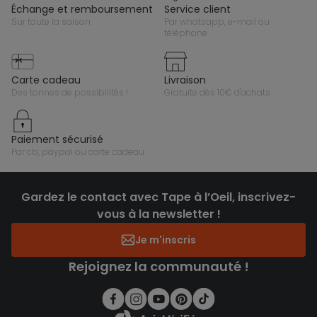
échange et remboursement
service client
sur toute la saison
par whatsapp, e-mail ou
téléphone
carte cadeau
livraison
des tonnes de possibilités !
gratuite dès 10€ d'achats
paiement sécurisé
par cb, paypal ou carte cadeau
Gardez le contact avec Tape à l’Oeil, inscrivez-
vous à la newsletter !
Je m'inscris
Rejoignez la communauté !