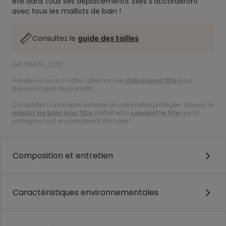
été dans tous ses déplacements. Elles s’accorderont
avec tous les maillots de bain !
Consultez le
guide des tailles
Ref. 86070_C1112
Rendez-vous sur notre collection de
chaussures fille
pour
découvrir plus de produits.
Complétez la panoplie estivale de votre petite protégée : trouvez le
maillot de bain pour fille
parfait et la
casquette fille
qui la
protégera tout en peaufinant son look !
Composition et entretien
Caractéristiques environnementales