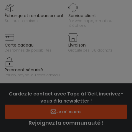
échange et remboursement
service client
sur toute la saison
par whatsapp, e-mail ou
téléphone
carte cadeau
livraison
des tonnes de possibilités !
gratuite dès 10€ d'achats
paiement sécurisé
par cb, paypal ou carte cadeau
Gardez le contact avec Tape à l’Oeil, inscrivez-
vous à la newsletter !
Je m'inscris
Rejoignez la communauté !