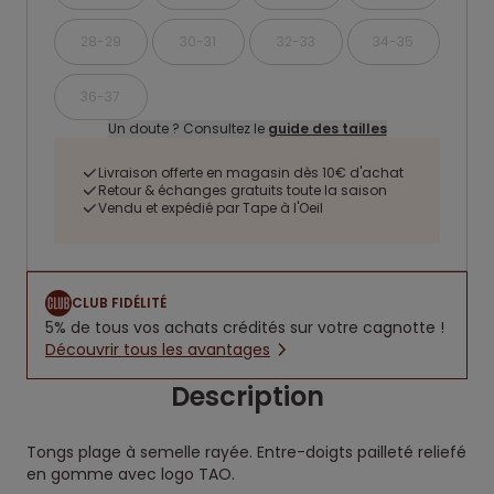
28-29
30-31
32-33
34-35
36-37
Un doute ? Consultez le
guide des tailles
Livraison offerte en magasin dès 10€ d'achat
Retour & échanges gratuits toute la saison
Vendu et expédié par Tape à l'Oeil
CLUB FIDÉLITÉ
5% de tous vos achats crédités sur votre cagnotte !
Découvrir tous les avantages
Description
Tongs plage à semelle rayée. Entre-doigts pailleté reliefé
en gomme avec logo TAO.