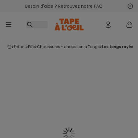
Besoin d'aide ? Retrouvez notre FAQ
Accéder au contenu
Sui
Pré
enfant
fille
chaussures - chaussons
tongs
les tongs rayées 