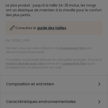
Le plus produit : jusqu’à la taille 24-25 inclus, les tongs
ont un élastique de maintien à la cheville pour le confort
des plus petits.
Consultez le
guide des tailles
Ref. 92583_01911
Rendez-vous sur notre collection de
chaussures fille
pour
découvrir plus de produits.
Complétez la panoplie estivale de votre petite protégée : trouvez le
maillot de bain pour fille
parfait et la
casquette fille
qui la
protégera tout en peaufinant son look !
Composition et entretien
Caractéristiques environnementales