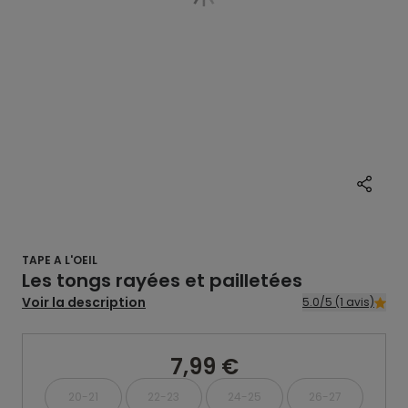
TAPE A L'OEIL
Les tongs rayées et pailletées
Voir la description
5.0/5 (1 avis)
7,99 €
20-21
22-23
24-25
26-27