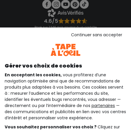
4.6/5
Basé sur 7 346 avis soumis à un contrôle
Voir l’attestation de confiance
Continuer sans accepter
Consulter les CGU
Téléchargez notre application
Découvrir notre application
Gérer vos choix de cookies
En acceptant les cookies,
vous profiterez d’une
navigation optimisée ainsi que de recommandations de
qui sommes-nous ?
produits plus adaptées à vos besoins. Ces cookies servent
à : mesurer l’audience et les performances du site,
besoin d'aide ?
identifier les éventuels bugs rencontrés, vous adresser —
directement ou par l’intermédiaire de nos
partenaires
—
le club fidélité
des communications et publicités en lien avec vos centres
d’intérêt et personnaliser votre expérience.
notre catalogue
Vous souhaitez personnaliser vos choix ?
Cliquez sur